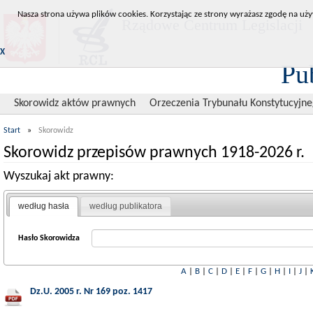
Nasza strona używa plików cookies. Korzystając ze strony wyrażasz zgodę na uży
Rządowe Centrum Legislacji
X
Pu
Skorowidz aktów prawnych
Orzeczenia Trybunału Konstytucyjn
Start
»
Skorowidz
Skorowidz przepisów prawnych 1918-2026 r.
Wyszukaj akt prawny:
według hasła
według publikatora
Hasło Skorowidza
A
|
B
|
C
|
D
|
E
|
F
|
G
|
H
|
I
|
J
|
Dz.U. 2005 r. Nr 169 poz. 1417