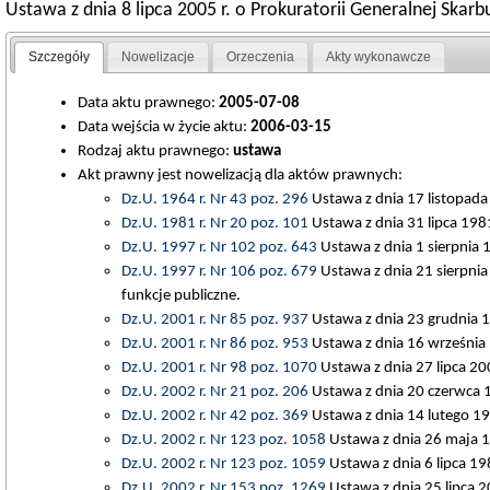
Ustawa z dnia 8 lipca 2005 r. o Prokuratorii Generalnej Skar
Szczegóły
Nowelizacje
Orzeczenia
Akty wykonawcze
Data aktu prawnego:
2005-07-08
Data wejścia w życie aktu:
2006-03-15
Rodzaj aktu prawnego:
ustawa
Akt prawny jest nowelizacją dla aktów prawnych:
Dz.U. 1964 r. Nr 43 poz. 296
Ustawa z dnia 17 listopada
Dz.U. 1981 r. Nr 20 poz. 101
Ustawa z dnia 31 lipca 19
Dz.U. 1997 r. Nr 102 poz. 643
Ustawa z dnia 1 sierpnia 
Dz.U. 1997 r. Nr 106 poz. 679
Ustawa z dnia 21 sierpnia
funkcje publiczne.
Dz.U. 2001 r. Nr 85 poz. 937
Ustawa z dnia 23 grudnia 19
Dz.U. 2001 r. Nr 86 poz. 953
Ustawa z dnia 16 września
Dz.U. 2001 r. Nr 98 poz. 1070
Ustawa z dnia 27 lipca 2
Dz.U. 2002 r. Nr 21 poz. 206
Ustawa z dnia 20 czerwca 1
Dz.U. 2002 r. Nr 42 poz. 369
Ustawa z dnia 14 lutego 199
Dz.U. 2002 r. Nr 123 poz. 1058
Ustawa z dnia 26 maja 1
Dz.U. 2002 r. Nr 123 poz. 1059
Ustawa z dnia 6 lipca 19
Dz.U. 2002 r. Nr 153 poz. 1269
Ustawa z dnia 25 lipca 2