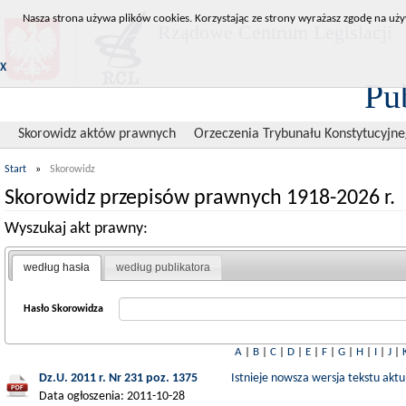
Nasza strona używa plików cookies. Korzystając ze strony wyrażasz zgodę na uży
Rządowe Centrum Legislacji
X
Pu
Skorowidz aktów prawnych
Orzeczenia Trybunału Konstytucyjn
Start
»
Skorowidz
Skorowidz przepisów prawnych 1918-2026 r.
Wyszukaj akt prawny:
według hasła
według publikatora
Hasło Skorowidza
A
|
B
|
C
|
D
|
E
|
F
|
G
|
H
|
I
|
J
|
Dz.U. 2011 r. Nr 231 poz. 1375
Istnieje nowsza wersja tekstu aktu
Data ogłoszenia: 2011-10-28