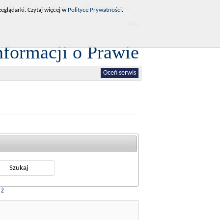
RCL
Dziennik Ustaw
Monitor Polski
eglądarki. Czytaj więcej w
Polityce Prywatności
.
WAI
nformacji o Prawie
Oceń serwis
|
Ż