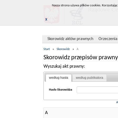
Nasza strona używa plików cookies. Korzystając
Rządowe Cen
X
Skorowidz aktów prawnych
Orzeczenia
Start
»
Skorowidz
»
A
Skorowidz przepisów prawny
Wyszukaj akt prawny:
według hasła
według publikatora
Hasło Skorowidza
A