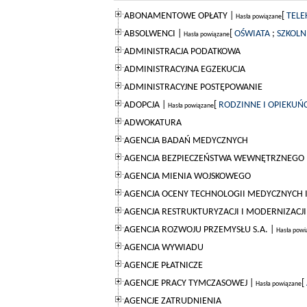
ABONAMENTOWE OPŁATY |
[
TELE
Hasła powiązane
ABSOLWENCI |
[
OŚWIATA
;
SZKOLN
Hasła powiązane
ADMINISTRACJA PODATKOWA
ADMINISTRACYJNA EGZEKUCJA
ADMINISTRACYJNE POSTĘPOWANIE
ADOPCJA |
[
RODZINNE I OPIEKUŃ
Hasła powiązane
ADWOKATURA
AGENCJA BADAŃ MEDYCZNYCH
AGENCJA BEZPIECZEŃSTWA WEWNĘTRZNEGO
AGENCJA MIENIA WOJSKOWEGO
AGENCJA OCENY TECHNOLOGII MEDYCZNYCH I 
AGENCJA RESTRUKTURYZACJI I MODERNIZACJ
AGENCJA ROZWOJU PRZEMYSŁU S.A. |
Hasła powi
AGENCJA WYWIADU
AGENCJE PŁATNICZE
AGENCJE PRACY TYMCZASOWEJ |
[
Hasła powiązane
AGENCJE ZATRUDNIENIA