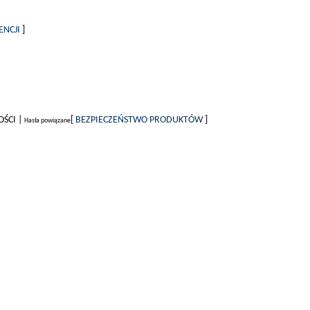
ENCJI
]
OŚCI |
[
BEZPIECZEŃSTWO PRODUKTÓW
]
Hasła powiązane