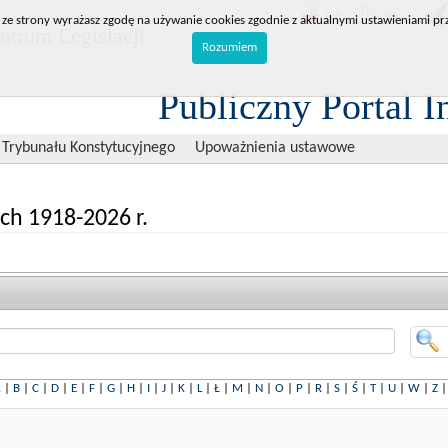
BIP
RPL
 ze strony wyrażasz zgodę na używanie cookies zgodnie z aktualnymi ustawieniami prz
trum Legislacji
Rozumiem
Publiczny Portal I
 Trybunału Konstytucyjnego
Upoważnienia ustawowe
ch 1918-2026 r.
A
|
B
|
C
|
D
|
E
|
F
|
G
|
H
|
I
|
J
|
K
|
L
|
Ł
|
M
|
N
|
O
|
P
|
R
|
S
|
Ś
|
T
|
U
|
W
|
Z