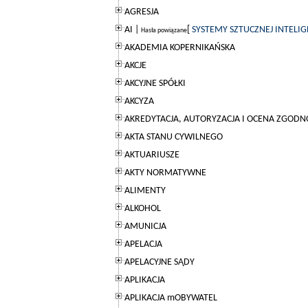
AGRESJA
AI |
[
SYSTEMY SZTUCZNEJ INTELIG
Hasła powiązane
AKADEMIA KOPERNIKAŃSKA
AKCJE
AKCYJNE SPÓŁKI
AKCYZA
AKREDYTACJA, AUTORYZACJA I OCENA ZGODN
AKTA STANU CYWILNEGO
AKTUARIUSZE
AKTY NORMATYWNE
ALIMENTY
ALKOHOL
AMUNICJA
APELACJA
APELACYJNE SĄDY
APLIKACJA
APLIKACJA mOBYWATEL