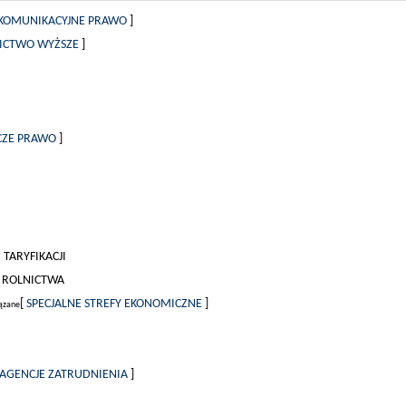
KOMUNIKACYJNE PRAWO
]
ICTWO WYŻSZE
]
CZE PRAWO
]
TARYFIKACJI
I ROLNICTWA
[
SPECJALNE STREFY EKONOMICZNE
]
ązane
AGENCJE ZATRUDNIENIA
]