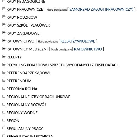
RADY PEDAGOGICZNE
RADY PRACOWNICZE |
[
SAMORZĄD ZAŁOGI (PRACOWNICZY)
]
Hasła powiązane
RADY RODZICÓW
RADY SZKÓŁ I PLACÓWEK
RADY ZAKŁADOWE
RATOWNICTWO |
[
KLĘSKI ŻYWIOŁOWE
]
Hasła powiązane
RATOWNICY MEDYCZNI |
[
RATOWNICTWO
]
Hasła powiązane
RECEPTY
RECYKLING POJAZDÓW I SPRZĘTU WYCOFANYCH Z EKSPLOATACJI
REFERENDARZE SĄDOWI
REFERENDUM
REFORMA ROLNA
REGIONALNE IZBY OBRACHUNKOWE
REGIONALNY ROZWÓJ
REGIONY WODNE
REGON
REGULAMINY PRACY
REHABILITACJA LECZNICZA