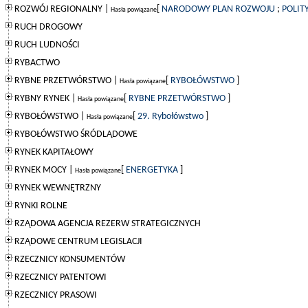
ROZWÓJ REGIONALNY |
[
NARODOWY PLAN ROZWOJU
;
POLIT
Hasła powiązane
RUCH DROGOWY
RUCH LUDNOŚCI
RYBACTWO
RYBNE PRZETWÓRSTWO |
[
RYBOŁÓWSTWO
]
Hasła powiązane
RYBNY RYNEK |
[
RYBNE PRZETWÓRSTWO
]
Hasła powiązane
RYBOŁÓWSTWO |
[
29. Rybołówstwo
]
Hasła powiązane
RYBOŁÓWSTWO ŚRÓDLĄDOWE
RYNEK KAPITAŁOWY
RYNEK MOCY |
[
ENERGETYKA
]
Hasła powiązane
RYNEK WEWNĘTRZNY
RYNKI ROLNE
RZĄDOWA AGENCJA REZERW STRATEGICZNYCH
RZĄDOWE CENTRUM LEGISLACJI
RZECZNICY KONSUMENTÓW
RZECZNICY PATENTOWI
RZECZNICY PRASOWI