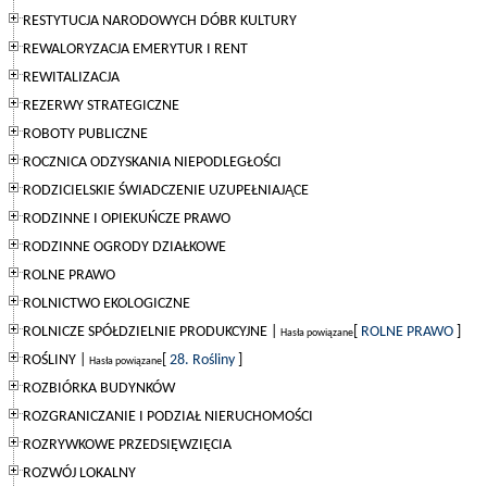
RESTYTUCJA NARODOWYCH DÓBR KULTURY
REWALORYZACJA EMERYTUR I RENT
REWITALIZACJA
REZERWY STRATEGICZNE
ROBOTY PUBLICZNE
ROCZNICA ODZYSKANIA NIEPODLEGŁOŚCI
RODZICIELSKIE ŚWIADCZENIE UZUPEŁNIAJĄCE
RODZINNE I OPIEKUŃCZE PRAWO
RODZINNE OGRODY DZIAŁKOWE
ROLNE PRAWO
ROLNICTWO EKOLOGICZNE
ROLNICZE SPÓŁDZIELNIE PRODUKCYJNE |
[
ROLNE PRAWO
]
Hasła powiązane
ROŚLINY |
[
28. Rośliny
]
Hasła powiązane
ROZBIÓRKA BUDYNKÓW
ROZGRANICZANIE I PODZIAŁ NIERUCHOMOŚCI
ROZRYWKOWE PRZEDSIĘWZIĘCIA
ROZWÓJ LOKALNY