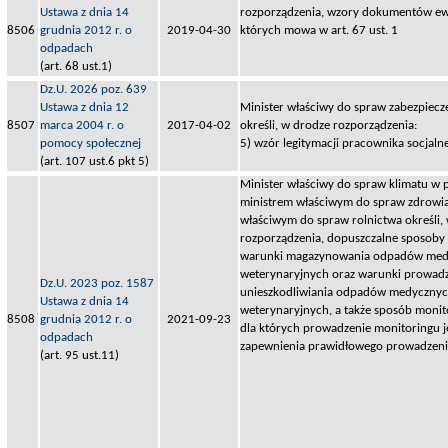
Ustawa z dnia 14
rozporządzenia, wzory dokumentów ew
8506
grudnia 2012 r. o
2019-04-30
których mowa w art. 67 ust. 1
odpadach
(art. 68 ust.1)
Dz.U. 2026 poz. 639
Ustawa z dnia 12
Minister właściwy do spraw zabezpiecz
8507
marca 2004 r. o
2017-04-02
określi, w drodze rozporządzenia:
pomocy społecznej
5) wzór legitymacji pracownika socjaln
(art. 107 ust.6 pkt 5)
Minister właściwy do spraw klimatu w 
ministrem właściwym do spraw zdrowia
właściwym do spraw rolnictwa określi,
rozporządzenia, dopuszczalne sposoby 
warunki magazynowania odpadów med
weterynaryjnych oraz warunki prowad
Dz.U. 2023 poz. 1587
unieszkodliwiania odpadów medyczny
Ustawa z dnia 14
weterynaryjnych, a także sposób monit
8508
grudnia 2012 r. o
2021-09-23
dla których prowadzenie monitoringu j
odpadach
zapewnienia prawidłowego prowadzeni
(art. 95 ust.11)