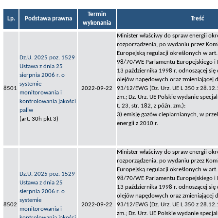
Termin
Lp.
Podstawa prawna
Treść
wykonania
Minister właściwy do spraw energii okr
rozporządzenia, po wydaniu przez Komi
Europejską regulacji określonych w art.
Dz.U. 2025 poz. 1529
98/70/WE Parlamentu Europejskiego i 
Ustawa z dnia 25
13 października 1998 r. odnoszącej się 
sierpnia 2006 r. o
olejów napędowych oraz zmieniającej 
systemie
8501
2022-09-22
93/12/EWG (Dz. Urz. UE L 350 z 28.12.1
monitorowania i
zm.; Dz. Urz. UE Polskie wydanie specjal
kontrolowania jakości
t. 23, str. 182, z późn. zm.):
paliw
3) emisję gazów cieplarnianych, w prze
(art. 30h pkt 3)
energii z 2010 r.
Minister właściwy do spraw energii okr
rozporządzenia, po wydaniu przez Komi
Europejską regulacji określonych w art.
Dz.U. 2025 poz. 1529
98/70/WE Parlamentu Europejskiego i 
Ustawa z dnia 25
13 października 1998 r. odnoszącej się 
sierpnia 2006 r. o
olejów napędowych oraz zmieniającej 
systemie
8502
2022-09-22
93/12/EWG (Dz. Urz. UE L 350 z 28.12.1
monitorowania i
zm.; Dz. Urz. UE Polskie wydanie specjal
kontrolowania jakości