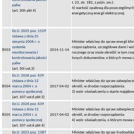
t. 23, str. 182, z późn. zm.):
paliw
4) wartość opałową dla poszczególnych
(art. 30h pkt 4)
energetyczną energii elektrycznej
Dz.U. 2025 poz. 1529
Ustawa z dnia 25
sierpnia 2006 r. o
Minister właściwy do spraw energii kli
systemie
rozporządzenia, szczegółowe dane i wz
8503
2014-11-14
monitorowania i
rocznego oraz może określić w tym roz
kontrolowania jakości
innych dokumentów, o których mowa w
paliw
(art. 30i ust.3)
Dz.U. 2026 poz. 639
Ustawa z dnia 12
Minister właściwy do spraw zabezpiecz
8504
marca 2004 r. o
2017-04-02
określi, w drodze rozporządzenia:
pomocy społecznej
3) wzór oświadczenia o stanie majątk
(art. 107 ust.6 pkt 3)
Dz.U. 2026 poz. 639
Ustawa z dnia 12
Minister właściwy do spraw zabezpiecz
8505
marca 2004 r. o
2017-04-02
określi, w drodze rozporządzenia:
pomocy społecznej
4) wzór oświadczenia, o którym mowa w
(art. 107 ust.6 pkt 4)
Dz.U. 2023 poz. 1587
Minister właściwy do spraw środowiska