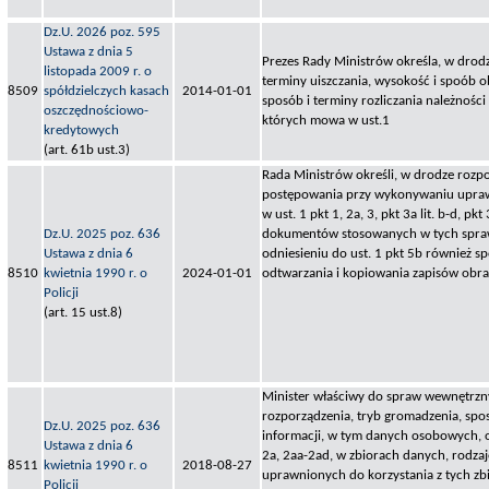
Dz.U. 2026 poz. 595
Ustawa z dnia 5
Prezes Rady Ministrów określa, w drod
listopada 2009 r. o
terminy uiszczania, wysokość i spoób o
8509
spółdzielczych kasach
2014-01-01
sposób i terminy rozliczania należności 
oszczędnościowo-
których mowa w ust.1
kredytowych
(art. 61b ust.3)
Rada Ministrów określi, w drodze rozp
postępowania przy wykonywaniu upra
w ust. 1 pkt 1, 2a, 3, pkt 3a lit. b-d, pkt
Dz.U. 2025 poz. 636
dokumentów stosowanych w tych spra
Ustawa z dnia 6
odniesieniu do ust. 1 pkt 5b również 
8510
kwietnia 1990 r. o
2024-01-01
odtwarzania i kopiowania zapisów obra
Policji
(art. 15 ust.8)
Minister właściwy do spraw wewnętrzny
rozporządzenia, tryb gromadzenia, spo
Dz.U. 2025 poz. 636
informacji, w tym danych osobowych, 
Ustawa z dnia 6
2a, 2aa-2ad, w zbiorach danych, rodzaj
8511
kwietnia 1990 r. o
2018-08-27
uprawnionych do korzystania z tych zb
Policji