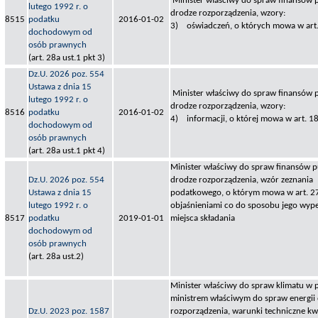
Minister właściwy do spraw finansów p
lutego 1992 r. o
drodze rozporządzenia, wzory:
8515
podatku
2016-01-02
3) oświadczeń, o których mowa w art. 
dochodowym od
osób prawnych
(art. 28a ust.1 pkt 3)
Dz.U. 2026 poz. 554
Ustawa z dnia 15
Minister właściwy do spraw finansów p
lutego 1992 r. o
drodze rozporządzenia, wzory:
8516
podatku
2016-01-02
4) informacji, o której mowa w art. 18 
dochodowym od
osób prawnych
(art. 28a ust.1 pkt 4)
Minister właściwy do spraw finansów pu
Dz.U. 2026 poz. 554
drodze rozporządzenia, wzór zeznania
Ustawa z dnia 15
podatkowego, o którym mowa w art. 27 
lutego 1992 r. o
objaśnieniami co do sposobu jego wypeł
8517
podatku
2019-01-01
miejsca składania
dochodowym od
osób prawnych
(art. 28a ust.2)
Minister właściwy do spraw klimatu w 
ministrem właściwym do spraw energii 
Dz.U. 2023 poz. 1587
rozporządzenia, warunki techniczne kwa