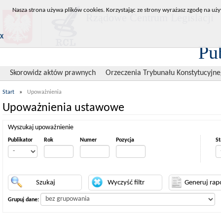
Nasza strona używa plików cookies. Korzystając ze strony wyrażasz zgodę na uży
Rządowe Centrum Legislacji
X
Pu
Skorowidz aktów prawnych
Orzeczenia Trybunału Konstytucyjn
Start
»
Upoważnienia
Upoważnienia ustawowe
Wyszukaj upoważnienie
Publikator
Rok
Numer
Pozycja
St
Grupuj dane: