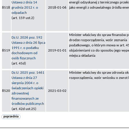
Ustawa z dnia 14
energii odzyskanej z termicznego prze
8518
grudnia 2012 r. o
2018-01-06
jako energii z odnawialnego źródła ener
odpadach
(art. 159 ust.2)
Minister właściwy do spraw finansów pu
Dz.U. 2026 poz. 592
drodze rozporządzenia, wzór zeznania
Ustawa z dnia 26 lipca
podatkowego, o którym mowa w art. 45 
1991 r. o podatku
8519
2019-01-01
objaśnieniami co do sposobu jego wypeł
dochodowym od
miejsca składania
osób fizycznych
(art. 45d)
Dz.U. 2025 poz. 1461
Minister właściwy do spraw zdrowia okr
Ustawa z dnia 27
rozporządzenia, wzór wniosku o zwrot
sierpnia 2004 r. o
świadczeniach opieki
8520
2021-03-02
zdrowotnej
finansowanych ze
środków publicznych
(art. 42d ust.25)
poprzednia