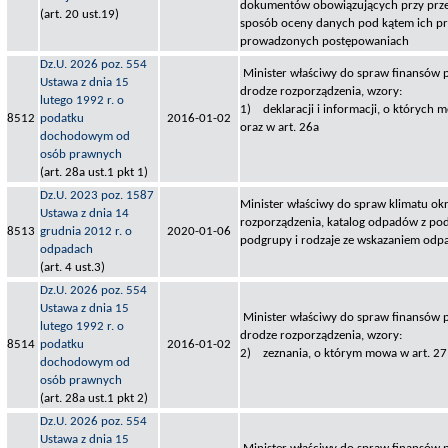
dokumentów obowiązujących przy prze
(art. 20 ust.19)
sposób oceny danych pod kątem ich pr
prowadzonych postępowaniach
Dz.U. 2026 poz. 554
Minister właściwy do spraw finansów p
Ustawa z dnia 15
drodze rozporządzenia, wzory:
lutego 1992 r. o
1) deklaracji i informacji, o których mo
8512
podatku
2016-01-02
oraz w art. 26a
dochodowym od
osób prawnych
(art. 28a ust.1 pkt 1)
Dz.U. 2023 poz. 1587
Minister właściwy do spraw klimatu okr
Ustawa z dnia 14
rozporządzenia, katalog odpadów z pod
8513
grudnia 2012 r. o
2020-01-06
podgrupy i rodzaje ze wskazaniem odp
odpadach
(art. 4 ust.3)
Dz.U. 2026 poz. 554
Ustawa z dnia 15
Minister właściwy do spraw finansów p
lutego 1992 r. o
drodze rozporządzenia, wzory:
8514
podatku
2016-01-02
2) zeznania, o którym mowa w art. 27 
dochodowym od
osób prawnych
(art. 28a ust.1 pkt 2)
Dz.U. 2026 poz. 554
Ustawa z dnia 15