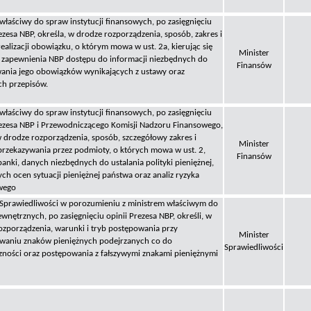
 właściwy do spraw instytucji finansowych, po zasięgnięciu
ezesa NBP, określa, w drodze rozporządzenia, sposób, zakres i
ealizacji obowiązku, o którym mowa w ust. 2a, kierując się
Minister
 zapewnienia NBP dostępu do informacji niezbędnych do
Finansów
nia jego obowiązków wynikających z ustawy oraz
h przepisów.
 właściwy do spraw instytucji finansowych, po zasięgnięciu
rezesa NBP i Przewodniczącego Komisji Nadzoru Finansowego,
 w drodze rozporządzenia, sposób, szczegółowy zakres i
Minister
przekazywania przez podmioty, o których mowa w ust. 2,
Finansów
banki, danych niezbędnych do ustalania polityki pieniężnej,
ch ocen sytuacji pieniężnej państwa oraz analiz ryzyka
wego
 Sprawiedliwości w porozumieniu z ministrem właściwym do
wnętrznych, po zasięgnięciu opinii Prezesa NBP, określi, w
ozporządzenia, warunki i tryb postępowania przy
Minister
waniu znaków pieniężnych podejrzanych co do
Sprawiedliwości
zności oraz postępowania z fałszywymi znakami pieniężnymi