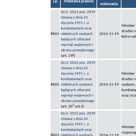
Lp.
Podstawa prawna
wykonania
Dz.U. 2022 poz. 2039
Ustawa z dnia 24
stycznia 1991 r. o
Minister
kombatantach oraz
drodze r
8601
niektórych osobach
2014-11-19
które na
będących ofiarami
represji wojennych i
okresu powojennego
(art. 19f)
Dz.U. 2022 poz. 2039
Ustawa z dnia 24
stycznia 1991 r. o
Minister
kombatantach oraz
drodze r
8602
niektórych osobach
2014-11-19
osobom, 
będących ofiarami
kombata
represji wojennych i
oraz ryc
okresu powojennego
1
(art. 20
ust.3)
Dz.U. 2022 poz. 2039
Ustawa z dnia 24
stycznia 1991 r. o
Minister
kombatantach oraz
rozporzą
8603
niektórych osobach
2014-11-19