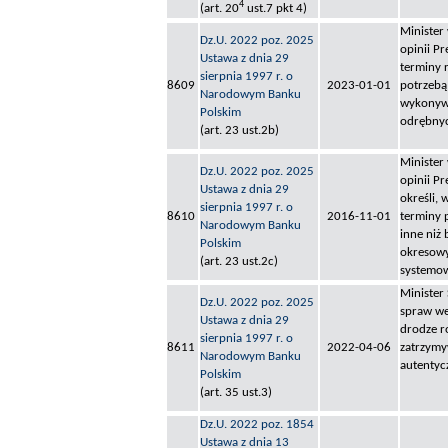
4
(art. 20
ust.7 pkt 4)
Minister
Dz.U. 2022 poz. 2025
opinii Pr
Ustawa z dnia 29
terminy r
sierpnia 1997 r. o
8609
2023-01-01
potrzebą
Narodowym Banku
wykonywa
Polskim
odrębnyc
(art. 23 ust.2b)
Minister
Dz.U. 2022 poz. 2025
opinii P
Ustawa z dnia 29
określi,
sierpnia 1997 r. o
8610
2016-11-01
terminy 
Narodowym Banku
inne niż 
Polskim
okresowy
(art. 23 ust.2c)
systemo
Minister
Dz.U. 2022 poz. 2025
spraw we
Ustawa z dnia 29
drodze r
sierpnia 1997 r. o
8611
2022-04-06
zatrzymy
Narodowym Banku
autentyc
Polskim
(art. 35 ust.3)
Dz.U. 2022 poz. 1854
Ustawa z dnia 13