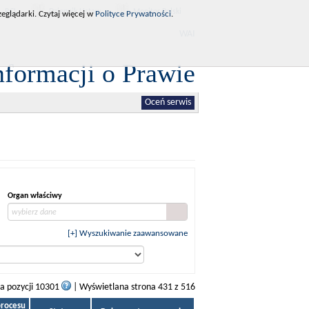
RCL
Dziennik Ustaw
Monitor Polski
eglądarki. Czytaj więcej w
Polityce Prywatności
.
WAI
nformacji o Prawie
Oceń serwis
Organ właściwy
wybierz dane
[+] Wyszukiwanie zaawansowane
ba pozycji 10301
| Wyświetlana strona 431 z 516
procesu