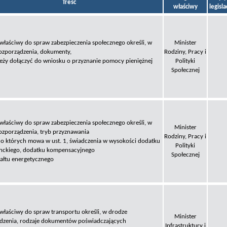
Treść
właściwy
legisl
 właściwy do spraw zabezpieczenia społecznego określi, w
Minister
ozporządzenia, dokumenty,
Rodziny, Pracy i
leży dołączyć do wniosku o przyznanie pomocy pieniężnej
Polityki
Społecznej
 właściwy do spraw zabezpieczenia społecznego określi, w
Minister
ozporządzenia, tryb przyznawania
Rodziny, Pracy i
o których mowa w ust. 1, świadczenia w wysokości dodatku
Polityki
nckiego, dodatku kompensacyjnego
Społecznej
załtu energetycznego
 właściwy do spraw transportu określi, w drodze
Minister
dzenia, rodzaje dokumentów poświadczających
Infrastruktury i