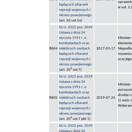
uprawnie
będących ofiarami
w ust. 2 p
represji wojennych i
okresu powojennego
(art. 20 ust.5a)
Dz.U. 2022 poz. 2039
Ustawa z dnia 24
stycznia 1991 r. o
Minister
kombatantach oraz
element
8604
niektórych osobach
2017-03-17
Niepodleg
będących ofiarami
noszenia
represji wojennych i
oraz jeg
okresu powojennego
3
(art. 20
ust.7)
Dz.U. 2022 poz. 2039
Ustawa z dnia 24
Minister
stycznia 1991 r. o
porozumi
kombatantach oraz
drodze r
8605
niektórych osobach
2019-07-25
1) wzór 
będących ofiarami
Weteranó
represji wojennych i
okresu powojennego
4
(art. 20
ust.7 pkt 1)
Dz.U. 2022 poz. 2039
Ustawa z dnia 24