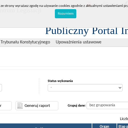
BIP
RPL
 ze strony wyrażasz zgodę na używanie cookies zgodnie z aktualnymi ustawieniami prz
trum Legislacji
Rozumiem
Publiczny Portal I
 Trybunału Konstytucyjnego
Upoważnienia ustawowe
Status wykonania
Grupuj dane:
Licz
Organ
Etap 