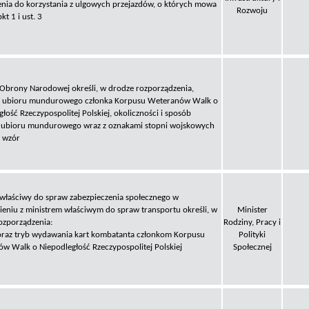
nia do korzystania z ulgowych przejazdów, o których mowa
Rozwoju
kt 1 i ust. 3
 Obrony Narodowej określi, w drodze rozporządzenia,
y ubioru mundurowego członka Korpusu Weteranów Walk o
łość Rzeczypospolitej Polskiej, okoliczności i sposób
 ubioru mundurowego wraz z oznakami stopni wojskowych
o wzór
 właściwy do spraw zabezpieczenia społecznego w
eniu z ministrem właściwym do spraw transportu określi, w
Minister
ozporządzenia:
Rodziny, Pracy i
oraz tryb wydawania kart kombatanta członkom Korpusu
Polityki
w Walk o Niepodległość Rzeczypospolitej Polskiej
Społecznej