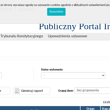
BIP
RPL
 ze strony wyrażasz zgodę na używanie cookies zgodnie z aktualnymi ustawieniami prz
trum Legislacji
Rozumiem
Publiczny Portal I
 Trybunału Konstytucyjnego
Upoważnienia ustawowe
Status wykonania
Grupuj dane:
Licz
Organ
Etap 