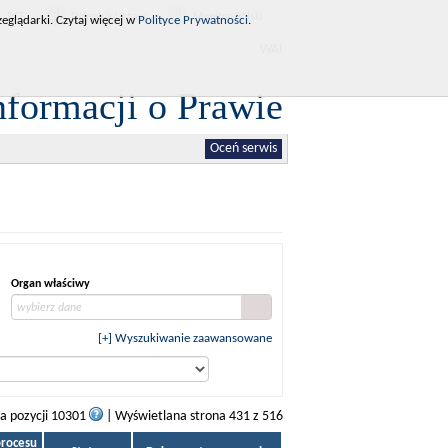
RCL
Dziennik Ustaw
Monitor Polski
eglądarki. Czytaj więcej w
Polityce Prywatności
.
WAI
nformacji o Prawie
Oceń serwis
Organ właściwy
wybierz dane
[+] Wyszukiwanie zaawansowane
ba pozycji 10301
| Wyświetlana strona 431 z 516
procesu