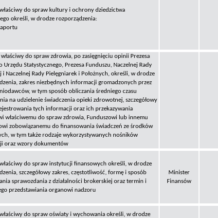
 właściwy do spraw kultury i ochrony dziedzictwa
go określi, w drodze rozporządzenia:
raportu
 właściwy do spraw zdrowia, po zasięgnięciu opinii Prezesa
 Urzędu Statystycznego, Prezesa Funduszu, Naczelnej Rady
j i Naczelnej Rady Pielęgniarek i Położnych, określi, w drodze
dzenia, zakres niezbędnych informacji gromadzonych przez
niodawców, w tym sposób obliczania średniego czasu
nia na udzielenie świadczenia opieki zdrowotnej, szczegółowy
ejestrowania tych informacji oraz ich przekazywania
wi właściwemu do spraw zdrowia, Funduszowi lub innemu
wi zobowiązanemu do finansowania świadczeń ze środków
ych, w tym także rodzaje wykorzystywanych nośników
ji oraz wzory dokumentów
 właściwy do spraw instytucji finansowych określi, w drodze
dzenia, szczegółowy zakres, częstotliwość, formę i sposób
Minister
nia sprawozdania z działalności brokerskiej oraz termin i
Finansów
ego przedstawiania organowi nadzoru
 właściwy do spraw oświaty i wychowania określi, w drodze