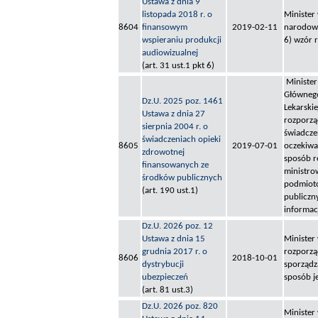
Ustawa z dnia 9
listopada 2018 r. o
Minister
8604
finansowym
2019-02-11
narodowe
wspieraniu produkcji
6) wzór 
audiowizualnej
(art. 31 ust.1 pkt 6)
Minister
Głównego
Dz.U. 2025 poz. 1461
Lekarskie
Ustawa z dnia 27
rozporzą
sierpnia 2004 r. o
świadcze
świadczeniach opieki
8605
2019-07-01
oczekiwa
zdrowotnej
sposób r
finansowanych ze
ministro
środków publicznych
podmioto
(art. 190 ust.1)
publiczn
informac
Dz.U. 2026 poz. 12
Ustawa z dnia 15
Minister
grudnia 2017 r. o
rozporzą
8606
2018-10-01
dystrybucji
sporządza
ubezpieczeń
sposób j
(art. 81 ust.3)
Dz.U. 2026 poz. 820
Minister