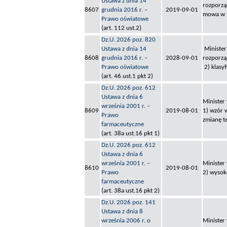
Ustawa z dnia 14
rozporzą
8607
grudnia 2016 r. –
2019-09-01
mowa w ar
Prawo oświatowe
(art. 112 ust.2)
Dz.U. 2026 poz. 820
Ustawa z dnia 14
Minister
8608
grudnia 2016 r. –
2028-09-01
rozporzą
Prawo oświatowe
2) klasy
(art. 46 ust.1 pkt 2)
Dz.U. 2026 poz. 612
Ustawa z dnia 6
Minister
września 2001 r. –
8609
2019-08-01
1) wzór 
Prawo
zmianę t
farmaceutyczne
(art. 38a ust.16 pkt 1)
Dz.U. 2026 poz. 612
Ustawa z dnia 6
września 2001 r. –
Minister
8610
2019-08-01
Prawo
2) wysok
farmaceutyczne
(art. 38a ust.16 pkt 2)
Dz.U. 2026 poz. 141
Ustawa z dnia 8
września 2006 r. o
Minister