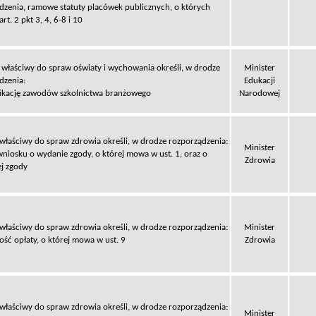
dzenia, ramowe statuty placówek publicznych, o których
t. 2 pkt 3, 4, 6-8 i 10
 właściwy do spraw oświaty i wychowania określi, w drodze
Minister
dzenia:
Edukacji
fikację zawodów szkolnictwa branżowego
Narodowej
 właściwy do spraw zdrowia określi, w drodze rozporządzenia:
Minister
wniosku o wydanie zgody, o której mowa w ust. 1, oraz o
Zdrowia
ej zgody
 właściwy do spraw zdrowia określi, w drodze rozporządzenia:
Minister
ość opłaty, o której mowa w ust. 9
Zdrowia
 właściwy do spraw zdrowia określi, w drodze rozporządzenia:
Minister