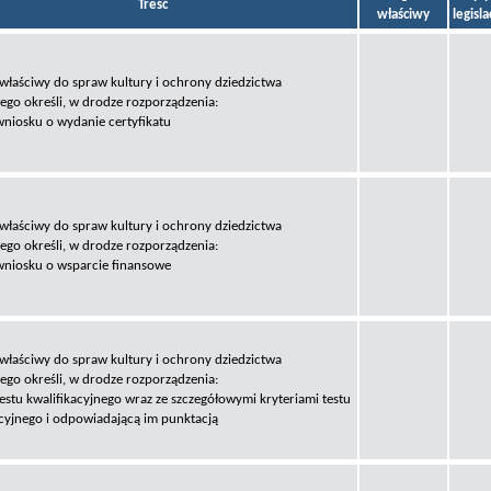
Treść
właściwy
legisl
 właściwy do spraw kultury i ochrony dziedzictwa
go określi, w drodze rozporządzenia:
wniosku o wydanie certyfikatu
 właściwy do spraw kultury i ochrony dziedzictwa
go określi, w drodze rozporządzenia:
wniosku o wsparcie finansowe
 właściwy do spraw kultury i ochrony dziedzictwa
go określi, w drodze rozporządzenia:
estu kwalifikacyjnego wraz ze szczegółowymi kryteriami testu
acyjnego i odpowiadającą im punktacją