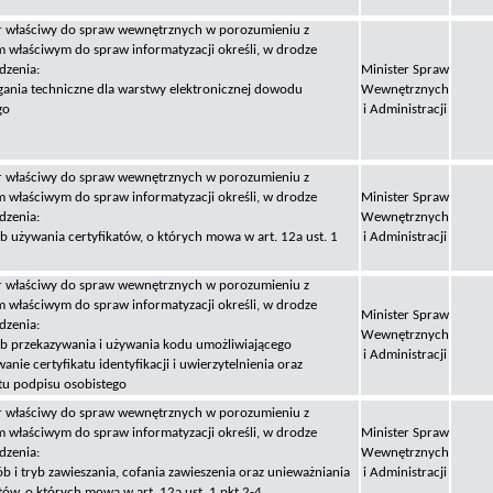
 właściwy do spraw wewnętrznych w porozumieniu z
m właściwym do spraw informatyzacji określi, w drodze
dzenia:
Minister Spraw
ania techniczne dla warstwy elektronicznej dowodu
Wewnętrznych
go
i Administracji
 właściwy do spraw wewnętrznych w porozumieniu z
m właściwym do spraw informatyzacji określi, w drodze
Minister Spraw
dzenia:
Wewnętrznych
b używania certyfikatów, o których mowa w art. 12a ust. 1
i Administracji
 właściwy do spraw wewnętrznych w porozumieniu z
m właściwym do spraw informatyzacji określi, w drodze
Minister Spraw
dzenia:
Wewnętrznych
b przekazywania i używania kodu umożliwiającego
i Administracji
nie certyfikatu identyfikacji i uwierzytelnienia oraz
atu podpisu osobistego
 właściwy do spraw wewnętrznych w porozumieniu z
m właściwym do spraw informatyzacji określi, w drodze
Minister Spraw
dzenia:
Wewnętrznych
b i tryb zawieszania, cofania zawieszenia oraz unieważniania
i Administracji
tów, o których mowa w art. 12a ust. 1 pkt 2-4