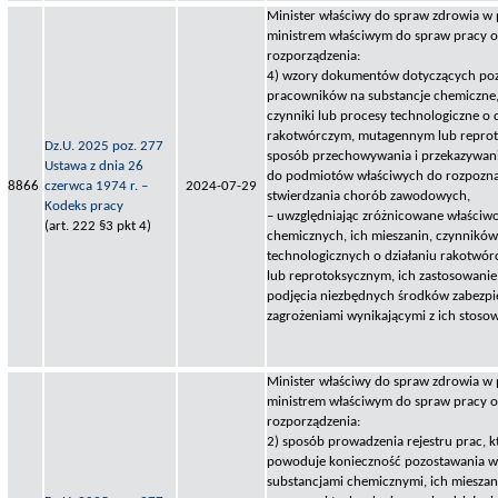
Minister właściwy do spraw zdrowia w
ministrem właściwym do spraw pracy ok
rozporządzenia:
4) wzory dokumentów dotyczących poz
pracowników na substancje chemiczne, 
czynniki lub procesy technologiczne o 
rakotwórczym, mutagennym lub repro
Dz.U. 2025 poz. 277
sposób przechowywania i przekazywa
Ustawa z dnia 26
do podmiotów właściwych do rozpozna
8866
czerwca 1974 r. –
2024-07-29
stwierdzania chorób zawodowych,
Kodeks pracy
– uwzględniając zróżnicowane właściwo
(art. 222 §3 pkt 4)
chemicznych, ich mieszanin, czynnikó
technologicznych o działaniu rakotw
lub reprotoksycznym, ich zastosowanie
podjęcia niezbędnych środków zabezpi
zagrożeniami wynikającymi z ich stosow
Minister właściwy do spraw zdrowia w
ministrem właściwym do spraw pracy ok
rozporządzenia:
2) sposób prowadzenia rejestru prac,
powoduje konieczność pozostawania w 
substancjami chemicznymi, ich mieszan