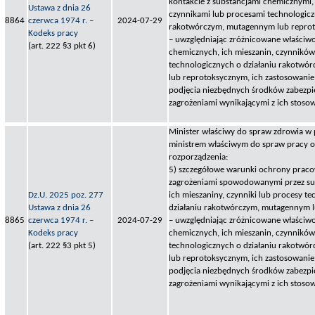
kontakcie z substancjami chemicznymi,
Ustawa z dnia 26
czynnikami lub procesami technologicz
8864
czerwca 1974 r. –
2024-07-29
rakotwórczym, mutagennym lub repro
Kodeks pracy
– uwzględniając zróżnicowane właściwo
(art. 222 §3 pkt 6)
chemicznych, ich mieszanin, czynnikó
technologicznych o działaniu rakotw
lub reprotoksycznym, ich zastosowanie
podjęcia niezbędnych środków zabezpi
zagrożeniami wynikającymi z ich stoso
Minister właściwy do spraw zdrowia w
ministrem właściwym do spraw pracy ok
rozporządzenia:
5) szczegółowe warunki ochrony prac
zagrożeniami spowodowanymi przez su
Dz.U. 2025 poz. 277
ich mieszaniny, czynniki lub procesy t
Ustawa z dnia 26
działaniu rakotwórczym, mutagennym 
8865
czerwca 1974 r. –
2024-07-29
– uwzględniając zróżnicowane właściwo
Kodeks pracy
chemicznych, ich mieszanin, czynnikó
(art. 222 §3 pkt 5)
technologicznych o działaniu rakotw
lub reprotoksycznym, ich zastosowanie
podjęcia niezbędnych środków zabezpi
zagrożeniami wynikającymi z ich stosow