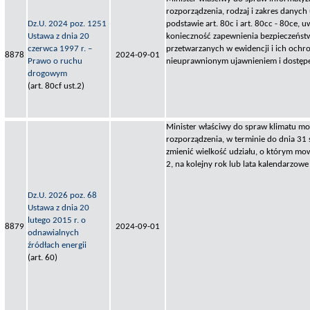
rozporządzenia, rodzaj i zakres danyc
Dz.U. 2024 poz. 1251
podstawie art. 80c i art. 80cc - 80ce, u
Ustawa z dnia 20
konieczność zapewnienia bezpieczeńst
czerwca 1997 r. –
przetwarzanych w ewidencji i ich ochr
8878
2024-09-01
Prawo o ruchu
nieuprawnionym ujawnieniem i dostęp
drogowym
(art. 80cf ust.2)
Minister właściwy do spraw klimatu mo
rozporządzenia, w terminie do dnia 31 
zmienić wielkość udziału, o którym mow
2, na kolejny rok lub lata kalendarzowe
Dz.U. 2026 poz. 68
Ustawa z dnia 20
lutego 2015 r. o
8879
2024-09-01
odnawialnych
źródłach energii
(art. 60)