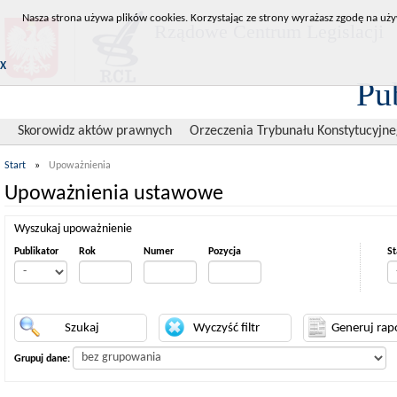
Nasza strona używa plików cookies. Korzystając ze strony wyrażasz zgodę na uży
Rządowe Centrum Legislacji
X
Pu
Skorowidz aktów prawnych
Orzeczenia Trybunału Konstytucyjn
Start
»
Upoważnienia
Upoważnienia ustawowe
Wyszukaj upoważnienie
Publikator
Rok
Numer
Pozycja
St
Grupuj dane: