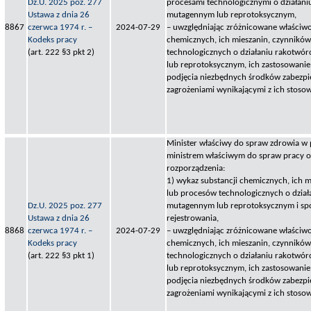
Dz.U. 2025 poz. 277
procesami technologicznymi o działan
Ustawa z dnia 26
mutagennym lub reprotoksycznym,
8867
czerwca 1974 r. –
2024-07-29
– uwzględniając zróżnicowane właściwo
Kodeks pracy
chemicznych, ich mieszanin, czynnikó
(art. 222 §3 pkt 2)
technologicznych o działaniu rakotw
lub reprotoksycznym, ich zastosowanie
podjęcia niezbędnych środków zabezpi
zagrożeniami wynikającymi z ich stosow
Minister właściwy do spraw zdrowia w
ministrem właściwym do spraw pracy ok
rozporządzenia:
1) wykaz substancji chemicznych, ich 
lub procesów technologicznych o dzia
Dz.U. 2025 poz. 277
mutagennym lub reprotoksycznym i sp
Ustawa z dnia 26
rejestrowania,
8868
czerwca 1974 r. –
2024-07-29
– uwzględniając zróżnicowane właściwo
Kodeks pracy
chemicznych, ich mieszanin, czynnikó
(art. 222 §3 pkt 1)
technologicznych o działaniu rakotw
lub reprotoksycznym, ich zastosowanie
podjęcia niezbędnych środków zabezpi
zagrożeniami wynikającymi z ich stosow