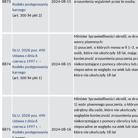
8873
2024-08-15
zrozumienia wyjaśnień przez te osoby.
Kodeks postępowania
karnego
(art. 300 §4 pkt 2)
Minister Sprawiedliwości określi, w dr
wzory pisemnych:
1) pouczeń, o których mowa w § 1–3, 
Dz.U. 2026 poz. 490
osób, które nie ukończyły 18 lat, mając
Ustawa z dnia 6
konieczność zrozumienia pouczenia pr
czerwca 1997 r. –
8874
2024-08-15
niekorzystające z pomocy obrońcy lub
Kodeks postępowania
nieporadne ze względu na wiek lub stan
karnego
które nie ukończyły 18 lat
(art. 300 §4 pkt 1)
Minister Sprawiedliwości określi, w dr
1) wzór pisemnego pouczenia, o który
odrębny dla osób, które nie ukończyły 1
Dz.U. 2026 poz. 490
względzie konieczność zrozumienia pou
Ustawa z dnia 6
niekorzystające z pomocy obrońcy lub
czerwca 1997 r. –
nieporadne ze względu na wiek lub stan
8875
2024-08-16
Kodeks postępowania
które nie ukończyły 18 lat
karnego