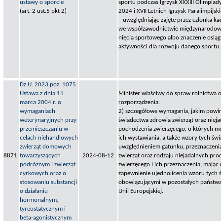
ustawy o sporcie
sportu podczas Igrzysk XXXIII Olimpiad
(art. 2 ust.5 pkt 2)
2024 i XVII Letnich Igrzysk Paralimpijs
– uwzględniając zajęte przez członka k
we współzawodnictwie międzynarodow
nięcia sportowego albo znaczenie osiąg
aktywności dla rozwoju danego sportu.
Dz.U. 2023 poz. 1075
Ustawa z dnia 11
Minister właściwy do spraw rolnictwa o
marca 2004 r. o
rozporządzenia:
wymaganiach
2) szczegółowe wymagania, jakim pow
weterynaryjnych przy
świadectwa zdrowia zwierząt oraz nie
przemieszczaniu w
pochodzenia zwierzęcego, o których m
celach niehandlowych
ich wystawiania, a także wzory tych świ
zwierząt domowych
uwzględnieniem gatunku, przeznaczeni
8871
towarzyszących
2024-08-12
zwierząt oraz rodzaju niejadalnych p
podróżnym i zwierząt
zwierzęcego i ich przeznaczenia, mając 
cyrkowych oraz o
zapewnienie ujednolicenia wzoru tych
stosowaniu substancji
obowiązującymi w pozostałych państw
o działaniu
Unii Europejskiej.
hormonalnym,
tyreostatycznym i
beta-agonistycznym