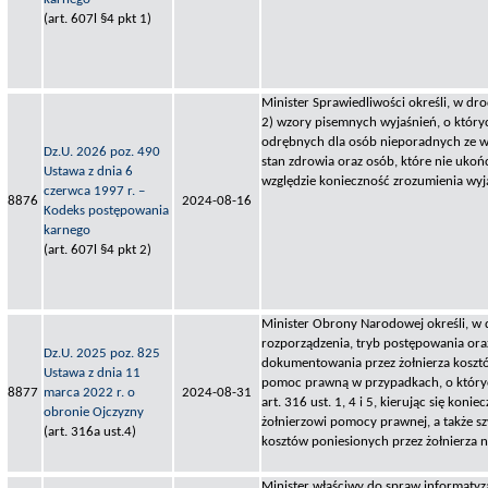
(art. 607l §4 pkt 1)
Minister Sprawiedliwości określi, w dr
2) wzory pisemnych wyjaśnień, o któr
odrębnych dla osób nieporadnych ze w
Dz.U. 2026 poz. 490
stan zdrowia oraz osób, które nie ukońc
Ustawa z dnia 6
względzie konieczność zrozumienia wyj
czerwca 1997 r. –
8876
2024-08-16
Kodeks postępowania
karnego
(art. 607l §4 pkt 2)
Minister Obrony Narodowej określi, w
rozporządzenia, tryb postępowania or
Dz.U. 2025 poz. 825
dokumentowania przez żołnierza koszt
Ustawa z dnia 11
pomoc prawną w przypadkach, o który
8877
marca 2022 r. o
2024-08-31
art. 316 ust. 1, 4 i 5, kierując się koni
obronie Ojczyzny
żołnierzowi pomocy prawnej, a także s
(art. 316a ust.4)
kosztów poniesionych przez żołnierza 
Minister właściwy do spraw informatyza