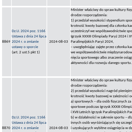
Minister właściwy do spraw kultury fizy
drodze rozporządzenia:
1) przedział wysokości stypendium spo
krotność kwoty bazowej dla członka ka
Dz.U. 2024 poz. 1166
uczestniczył we współzawodnictwie s
Ustawa z dnia 24 lipca
Igrzysk XXXIII Olimpiady Paryż 2024 i XV
8869
2024 r. o zmianie
2024-08-03
Paralimpijskich Paryż 2024,
ustawy o sporcie
– uwzględniając zajęte przez członka k
(art. 2 ust.5 pkt 1)
we współzawodnictwie międzynarodow
nięcia sportowego albo znaczenie osiąg
aktywności dla rozwoju danego sportu.
Minister właściwy do spraw kultury fizy
drodze rozporządzenia:
2) przedział wysokości nagród pieniężn
krotność kwoty bazowej w zależności od
a) sportowych – dla osób fizycznych za
sportowe podczas Igrzysk XXXIII Olimp
i XVII Letnich Igrzysk Paralimpijskich P
Dz.U. 2024 poz. 1166
b) w działalności w zakresie sportu – d
Ustawa z dnia 24 lipca
innych osób wyróżniających się szczeg
8870
2024 r. o zmianie
2024-08-03
i uzyskujących wybitne osiągnięcia w dz