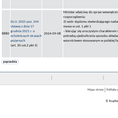
Minister właściwy do spraw wewnętrzny
rozporządzenia:
Dz.U. 2025 poz. 244
3) wzór dyplomu stwierdzającego nadan
Ustawa z dnia 17
mowa w ust. 1 pkt 1
grudnia 2021 r. o
– kierując się uroczystym charakterem 
8880
2024-09-08
ochotniczych strażach
potrzebą ujednolicenia sposobu składa
pożarnych
wzornictwem stosowanym w polskiej fal
(art. 30 ust.2 pkt 3)
poprzednia
Mapa strony
Polityka
© Rządow