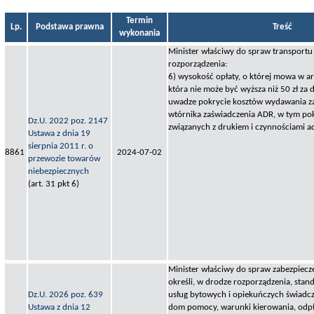
Termin
Lp.
Podstawa prawna
Treść
wykonania
Minister właściwy do spraw transportu 
rozporządzenia:
6) wysokość opłaty, o której mowa w art
która nie może być wyższa niż 50 zł za
uwadze pokrycie kosztów wydawania za
wtórnika zaświadczenia ADR, w tym po
Dz.U. 2022 poz. 2147
związanych z drukiem i czynnościami a
Ustawa z dnia 19
sierpnia 2011 r. o
8861
2024-07-02
przewozie towarów
niebezpiecznych
(art. 31 pkt 6)
Minister właściwy do spraw zabezpiecz
określi, w drodze rozporządzenia, stand
Dz.U. 2026 poz. 639
usług bytowych i opiekuńczych świadc
Ustawa z dnia 12
dom pomocy, warunki kierowania, odpł