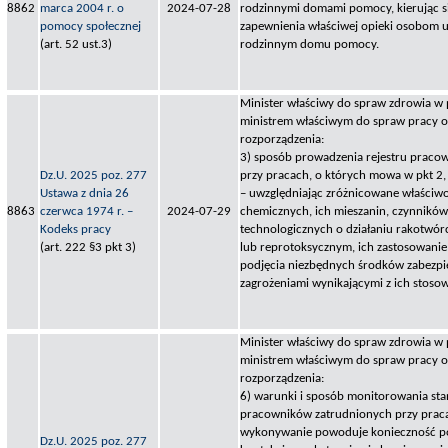
8862
marca 2004 r. o
2024-07-28
rodzinnymi domami pomocy, kierując s
pomocy społecznej
zapewnienia właściwej opieki osobom
(art. 52 ust.3)
rodzinnym domu pomocy.
Minister właściwy do spraw zdrowia w
ministrem właściwym do spraw pracy ok
rozporządzenia:
3) sposób prowadzenia rejestru praco
Dz.U. 2025 poz. 277
przy pracach, o których mowa w pkt 2,
Ustawa z dnia 26
– uwzględniając zróżnicowane właściwo
8863
czerwca 1974 r. –
2024-07-29
chemicznych, ich mieszanin, czynnikó
Kodeks pracy
technologicznych o działaniu rakotw
(art. 222 §3 pkt 3)
lub reprotoksycznym, ich zastosowanie
podjęcia niezbędnych środków zabezpi
zagrożeniami wynikającymi z ich stosow
Minister właściwy do spraw zdrowia w
ministrem właściwym do spraw pracy ok
rozporządzenia:
6) warunki i sposób monitorowania st
pracowników zatrudnionych przy praca
wykonywanie powoduje konieczność p
Dz.U. 2025 poz. 277