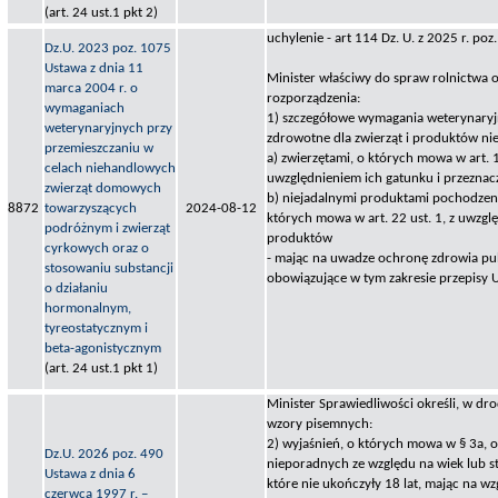
(art. 24 ust.1 pkt 2)
uchylenie - art 114 Dz. U. z 2025 r. poz
Dz.U. 2023 poz. 1075
Ustawa z dnia 11
Minister właściwy do spraw rolnictwa o
marca 2004 r. o
rozporządzenia:
wymaganiach
1) szczegółowe wymagania weterynary
weterynaryjnych przy
zdrowotne dla zwierząt i produktów ni
przemieszczaniu w
a) zwierzętami, o których mowa w art. 19
celach niehandlowych
uwzględnieniem ich gatunku i przeznac
zwierząt domowych
b) niejadalnymi produktami pochodzeni
8872
towarzyszących
2024-08-12
których mowa w art. 22 ust. 1, z uwzgl
podróżnym i zwierząt
produktów
cyrkowych oraz o
- mając na uwadze ochronę zdrowia pub
stosowaniu substancji
obowiązujące w tym zakresie przepisy U
o działaniu
hormonalnym,
tyreostatycznym i
beta-agonistycznym
(art. 24 ust.1 pkt 1)
Minister Sprawiedliwości określi, w dr
wzory pisemnych:
2) wyjaśnień, o których mowa w § 3a, 
Dz.U. 2026 poz. 490
nieporadnych ze względu na wiek lub s
Ustawa z dnia 6
które nie ukończyły 18 lat, mając na w
czerwca 1997 r. –