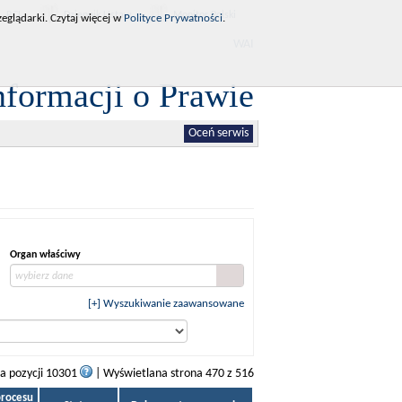
RCL
Dziennik Ustaw
Monitor Polski
eglądarki. Czytaj więcej w
Polityce Prywatności
.
WAI
nformacji o Prawie
Oceń serwis
Organ właściwy
wybierz dane
[+] Wyszukiwanie zaawansowane
ba pozycji 10301
| Wyświetlana strona 470 z 516
procesu