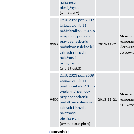
należności
pieniężnych
(art. 9 ust.2)
Dz.U. 2023 poz. 2009
Ustawa z dnia 11
października 2013 r. o
wzajemnej pomocy
Minister
przy dochodzeniu
rozporzą
9399
2013-11-21
podatków, należności
kierowan
celnych i innych
do powia
należności
pieniężnych
(art. 19 ust.5)
Dz.U. 2023 poz. 2009
Ustawa z dnia 11
października 2013 r. o
wzajemnej pomocy
Minister
przy dochodzeniu
9400
2013-11-21
rozporzą
podatków, należności
1) wzory
celnych i innych
należności
pieniężnych
(art. 23 ust.2 pkt 1)
poprzednia