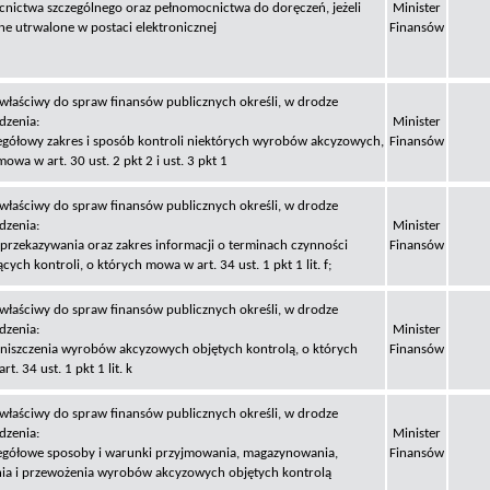
nictwa szczególnego oraz pełnomocnictwa do doręczeń, jeżeli
Minister
one utrwalone w postaci elektronicznej
Finansów
 właściwy do spraw finansów publicznych określi, w drodze
dzenia:
Minister
gółowy zakres i sposób kontroli niektórych wyrobów akcyzowych,
Finansów
mowa w art. 30 ust. 2 pkt 2 i ust. 3 pkt 1
 właściwy do spraw finansów publicznych określi, w drodze
dzenia:
Minister
przekazywania oraz zakres informacji o terminach czynności
Finansów
cych kontroli, o których mowa w art. 34 ust. 1 pkt 1 lit. f;
 właściwy do spraw finansów publicznych określi, w drodze
dzenia:
Minister
niszczenia wyrobów akcyzowych objętych kontrolą, o których
Finansów
t. 34 ust. 1 pkt 1 lit. k
 właściwy do spraw finansów publicznych określi, w drodze
dzenia:
Minister
gółowe sposoby i warunki przyjmowania, magazynowania,
Finansów
a i przewożenia wyrobów akcyzowych objętych kontrolą