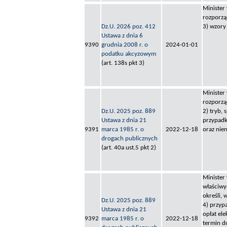
Minister
rozporzą
Dz.U. 2026 poz. 412
3) wzory
Ustawa z dnia 6
9390
grudnia 2008 r. o
2024-01-01
podatku akcyzowym
(art. 138s pkt 3)
Minister
rozporzą
Dz.U. 2025 poz. 889
2) tryb,
Ustawa z dnia 21
przypadk
9391
marca 1985 r. o
2022-12-18
oraz nien
drogach publicznych
(art. 40a ust.5 pkt 2)
Minister
właściwy
określi,
Dz.U. 2025 poz. 889
4) przypa
Ustawa z dnia 21
opłat ele
9392
marca 1985 r. o
2022-12-18
termin d