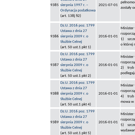
pełnomoc
9385
sierpnia 1997 r. –
2021-07-01
zostały 
Ordynacja podatkowa
(art. 138j §2)
Dz.U. 2016 poz. 1799
Minister
Ustawa z dnia 27
rozporzą
9386
sierpnia 2009 r. o
2016-01-01
1) szcze
Służbie Celnej
o której 
(art. 50 ust.1 pkt 1)
Dz.U. 2016 poz. 1799
Minister
Ustawa z dnia 27
rozporzą
9387
sierpnia 2009 r. o
2016-01-01
2) tryb 
Służbie Celnej
podlegają
(art. 50 ust.1 pkt 2)
Dz.U. 2016 poz. 1799
Minister
Ustawa z dnia 27
rozporzą
9388
sierpnia 2009 r. o
2016-01-01
4) tryb 
Służbie Celnej
mowa w ar
(art. 50 ust.1 pkt 4)
Dz.U. 2016 poz. 1799
Minister
Ustawa z dnia 27
rozporzą
9389
sierpnia 2009 r. o
2016-01-01
5) szcze
Służbie Celnej
wydawani
(art. 50 ust.1 pkt 5)