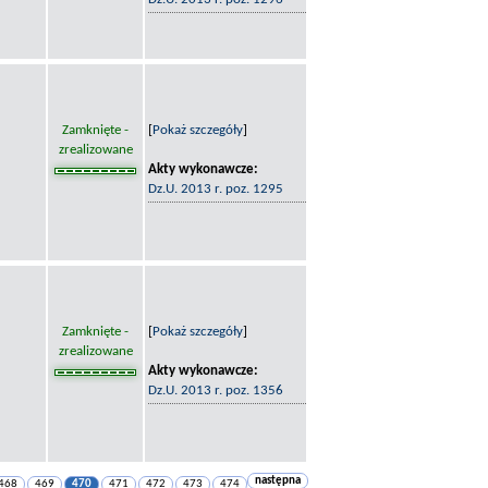
Zamknięte -
[
Pokaż szczegóły
]
zrealizowane
Akty wykonawcze:
Dz.U. 2013 r. poz. 1295
Zamknięte -
[
Pokaż szczegóły
]
zrealizowane
Akty wykonawcze:
Dz.U. 2013 r. poz. 1356
następna
468
469
470
471
472
473
474