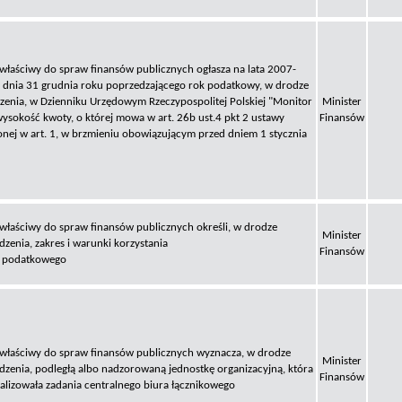
 właściwy do spraw finansów publicznych ogłasza na lata 2007-
 dnia 31 grudnia roku poprzedzającego rok podatkowy, w drodze
zenia, w Dzienniku Urzędowym Rzeczypospolitej Polskiej "Monitor
Minister
 wysokość kwoty, o której mowa w art. 26b ust.4 pkt 2 ustawy
Finansów
nej w art. 1, w brzmieniu obowiązującym przed dniem 1 stycznia
 właściwy do spraw finansów publicznych określi, w drodze
Minister
dzenia, zakres i warunki korzystania
Finansów
u podatkowego
 właściwy do spraw finansów publicznych wyznacza, w drodze
Minister
dzenia, podległą albo nadzorowaną jednostkę organizacyjną, która
Finansów
ealizowała zadania centralnego biura łącznikowego