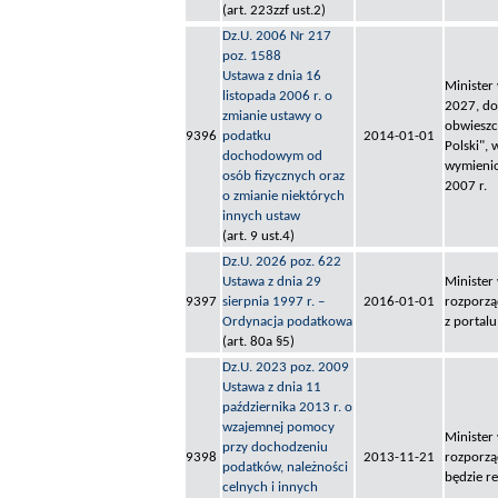
(art. 223zzf ust.2)
Dz.U. 2006 Nr 217
poz. 1588
Ustawa z dnia 16
Minister
listopada 2006 r. o
2027, do
zmianie ustawy o
obwieszc
9396
podatku
2014-01-01
Polski",
dochodowym od
wymienio
osób fizycznych oraz
2007 r.
o zmianie niektórych
innych ustaw
(art. 9 ust.4)
Dz.U. 2026 poz. 622
Ustawa z dnia 29
Minister
9397
sierpnia 1997 r. –
2016-01-01
rozporzą
Ordynacja podatkowa
z portal
(art. 80a §5)
Dz.U. 2023 poz. 2009
Ustawa z dnia 11
października 2013 r. o
wzajemnej pomocy
Minister
przy dochodzeniu
9398
2013-11-21
rozporzą
podatków, należności
będzie r
celnych i innych