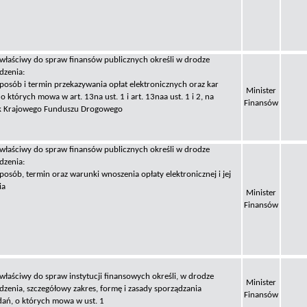
 właściwy do spraw finansów publicznych określi w drodze
dzenia:
sposób i termin przekazywania opłat elektronicznych oraz kar
Minister
o których mowa w art. 13na ust. 1 i art. 13naa ust. 1 i 2, na
Finansów
k Krajowego Funduszu Drogowego
 właściwy do spraw finansów publicznych określi w drodze
dzenia:
sposób, termin oraz warunki wnoszenia opłaty elektronicznej i jej
ia
Minister
Finansów
 właściwy do spraw instytucji finansowych określi, w drodze
Minister
dzenia, szczegółowy zakres, formę i zasady sporządzania
Finansów
ań, o których mowa w ust. 1