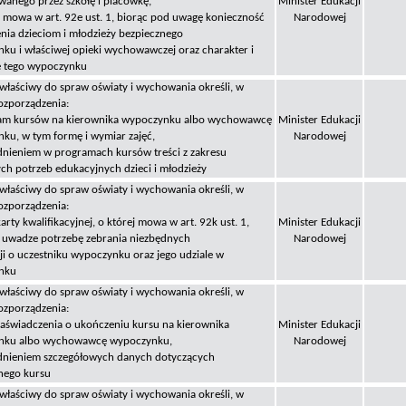
wanego przez szkołę i placówkę,
Minister Edukacji
 mowa w art. 92e ust. 1, biorąc pod uwagę konieczność
Narodowej
nia dzieciom i młodzieży bezpiecznego
ku i właściwej opieki wychowawczej oraz charakter i
ę tego wypoczynku
 właściwy do spraw oświaty i wychowania określi, w
ozporządzenia:
am kursów na kierownika wypoczynku albo wychowawcę
Minister Edukacji
ku, w tym formę i wymiar zajęć,
Narodowej
dnieniem w programach kursów treści z zakresu
ych potrzeb edukacyjnych dzieci i młodzieży
 właściwy do spraw oświaty i wychowania określi, w
ozporządzenia:
arty kwalifikacyjnej, o której mowa w art. 92k ust. 1,
Minister Edukacji
 uwadze potrzebę zebrania niezbędnych
Narodowej
ji o uczestniku wypoczynku oraz jego udziale w
nku
 właściwy do spraw oświaty i wychowania określi, w
ozporządzenia:
zaświadczenia o ukończeniu kursu na kierownika
Minister Edukacji
nku albo wychowawcę wypoczynku,
Narodowej
dnieniem szczegółowych danych dotyczących
nego kursu
 właściwy do spraw oświaty i wychowania określi, w