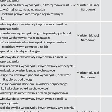
ozporządzenia:
n przekazania karty wypoczynku, o której mowa w art. 92e
Minister Edukacji
raz wzór tej karty, mając na uwadze
Narodowej
 uzyskania pełnych informacji o organizowanym
nku
 właściwy do spraw oświaty i wychowania określi, w
ozporządzenia:
ę uczestników wypoczynku w grupie pozostających pod
Minister Edukacji
ednego wychowawcy, mając na uwadze
Narodowej
ość zapewnienia właściwej opieki i bezpieczeństwa
i młodzieży, w tym ze względu na ich
 specjalne potrzeby edukacyjne
 właściwy do spraw oświaty i wychowania określi, w
ozporządzenia:
ązki kierownika wypoczynku i wychowawcy wypoczynku,
bowiązek prowadzenia przez wychowawcę
Minister Edukacji
a zajęć realizowanych podczas wypoczynku, oraz wzór
Narodowej
ennika, biorąc pod uwagę
ość zapewnienia dzieciom i młodzieży bezpiecznego
ku i właściwej opieki wychowawczej
awidłowego dokumentowania przebiegu wypoczynku
 właściwy do spraw oświaty i wychowania określi, w
ozporządzenia:
ązki kierownika wypoczynku i wychowawcy wypoczynku