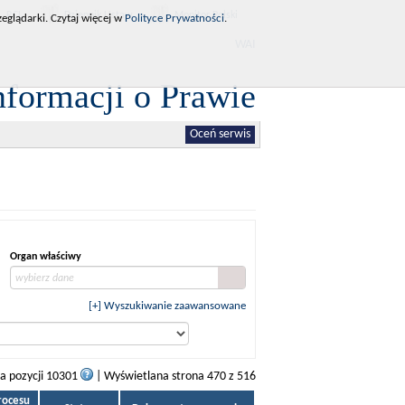
RCL
Dziennik Ustaw
Monitor Polski
eglądarki. Czytaj więcej w
Polityce Prywatności
.
WAI
nformacji o Prawie
Oceń serwis
Organ właściwy
wybierz dane
[+] Wyszukiwanie zaawansowane
ba pozycji 10301
| Wyświetlana strona 470 z 516
rocesu