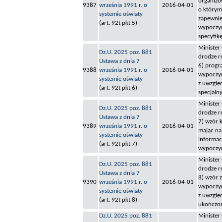
organizo
9387
września 1991 r. o
2016-04-01
o którym
systemie oświaty
zapewnie
(art. 92t pkt 5)
wypoczyn
specyfik
Minister
Dz.U. 2025 poz. 881
drodze r
Ustawa z dnia 7
6) progr
9388
września 1991 r. o
2016-04-01
wypoczyn
systemie oświaty
z uwzglę
(art. 92t pkt 6)
specjaln
Minister
Dz.U. 2025 poz. 881
drodze r
Ustawa z dnia 7
7) wzór k
9389
września 1991 r. o
2016-04-01
mając na
systemie oświaty
informac
(art. 92t pkt 7)
wypoczy
Minister
Dz.U. 2025 poz. 881
drodze r
Ustawa z dnia 7
8) wzór 
9390
września 1991 r. o
2016-04-01
wypoczy
systemie oświaty
z uwzglę
(art. 92t pkt 8)
ukończo
Dz.U. 2025 poz. 881
Minister