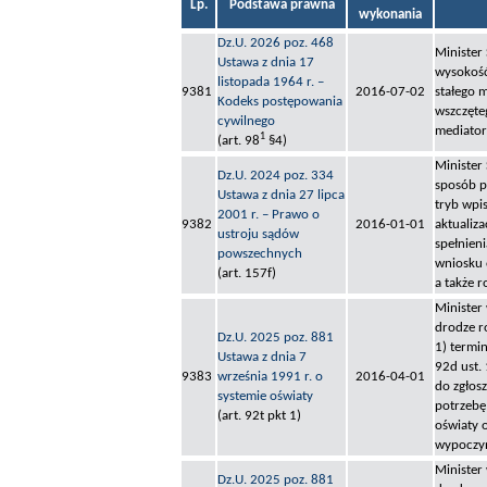
Lp.
Podstawa prawna
wykonania
Dz.U. 2026 poz. 468
Minister
Ustawa z dnia 17
wysokość
listopada 1964 r. –
9381
2016-07-02
stałego 
Kodeks postępowania
wszczęte
cywilnego
mediator
1
(art. 98
§4)
Minister
Dz.U. 2024 poz. 334
sposób p
Ustawa z dnia 27 lipca
tryb wpis
2001 r. – Prawo o
9382
2016-01-01
aktualiza
ustroju sądów
spełnien
powszechnych
wniosku 
(art. 157f)
a także 
Minister
drodze r
Dz.U. 2025 poz. 881
1) termi
Ustawa z dnia 7
92d ust.
9383
września 1991 r. o
2016-04-01
do zgłos
systemie oświaty
potrzebę
(art. 92t pkt 1)
oświaty 
wypoczy
Minister
Dz.U. 2025 poz. 881