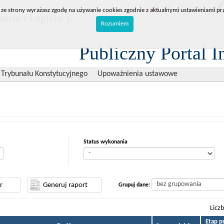
BIP
RPL
 ze strony wyrażasz zgodę na używanie cookies zgodnie z aktualnymi ustawieniami prz
trum Legislacji
Rozumiem
Publiczny Portal I
 Trybunału Konstytucyjnego
Upoważnienia ustawowe
Status wykonania
Grupuj dane:
Licz
Etap p