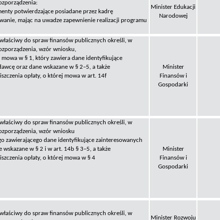
ozporządzenia:
Minister Edukacji
enty potwierdzające posiadane przez kadrę
Narodowej
wanie, mając na uwadze zapewnienie realizacji programu
 właściwy do spraw finansów publicznych określi, w
ozporządzenia, wzór wniosku,
 mowa w § 1, który zawiera dane identyfikujące
awcę oraz dane wskazane w § 2–5, a także
Minister
szczenia opłaty, o której mowa w art. 14f
Finansów i
Gospodarki
 właściwy do spraw finansów publicznych określi, w
ozporządzenia, wzór wniosku
o zawierającego dane identyfikujące zainteresowanych
 wskazane w § 2 i w art. 14b § 3–5, a także
Minister
iszczenia opłaty, o której mowa w § 4
Finansów i
Gospodarki
 właściwy do spraw finansów publicznych określi, w
Minister Rozwoju