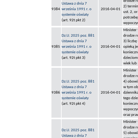
drodze r
Ustawa z dnia 7
2) termi
9384
września 1991 r. o
2016-04-01
ust. 2, o
systemie oświaty
potrzebę
(art. 92t pkt 2)
wypoczy
Minister
Dz.U. 2025 poz. 881
drodze r
Ustawa z dnia 7
3) liczb
9385
września 1991 r. o
2016-04-01
opieką j
systemie oświaty
konieczn
(art. 92t pkt 3)
dzieciom 
wiek lub
Minister
drodze r
Dz.U. 2025 poz. 881
4) obowi
Ustawa z dnia 7
w tym o
9386
września 1991 r. o
2016-04-01
dziennik
systemie oświaty
tego dzi
(art. 92t pkt 4)
konieczn
wypoczyn
oraz pr
Minister
drodze r
Dz.U. 2025 poz. 881
5) obowi
Ustawa z dnia 7