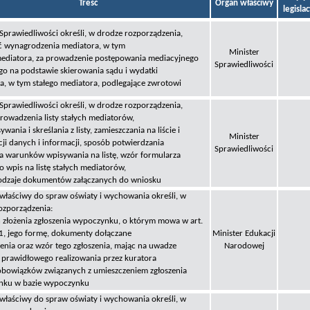
Treść
Organ właściwy
legisla
 Sprawiedliwości określi, w drodze rozporządzenia,
 wynagrodzenia mediatora, w tym
Minister
mediatora, za prowadzenie postępowania mediacyjnego
Sprawiedliwości
go na podstawie skierowania sądu i wydatki
a, w tym stałego mediatora, podlegające zwrotowi
 Sprawiedliwości określi, w drodze rozporządzenia,
rowadzenia listy stałych mediatorów,
ywania i skreślania z listy, zamieszczania na liście i
Minister
cji danych i informacji, sposób potwierdzania
Sprawiedliwości
ia warunków wpisywania na listę, wzór formularza
o wpis na listę stałych mediatorów,
rodzaje dokumentów załączanych do wniosku
 właściwy do spraw oświaty i wychowania określi, w
ozporządzenia:
n złożenia zgłoszenia wypoczynku, o którym mowa w art.
 1, jego formę, dokumenty dołączane
Minister Edukacji
zenia oraz wzór tego zgłoszenia, mając na uwadze
Narodowej
 prawidłowego realizowania przez kuratora
obowiązków związanych z umieszczeniem zgłoszenia
nku w bazie wypoczynku
 właściwy do spraw oświaty i wychowania określi, w