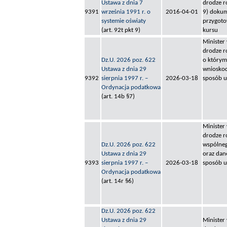
Ustawa z dnia 7
drodze r
9391
września 1991 r. o
2016-04-01
9) dokum
systemie oświaty
przygoto
(art. 92t pkt 9)
kursu
Minister
drodze r
Dz.U. 2026 poz. 622
o którym
Ustawa z dnia 29
wnioskod
9392
sierpnia 1997 r. –
2026-03-18
sposób ui
Ordynacja podatkowa
(art. 14b §7)
Minister
drodze r
Dz.U. 2026 poz. 622
wspólneg
Ustawa z dnia 29
oraz dane
9393
sierpnia 1997 r. –
2026-03-18
sposób u
Ordynacja podatkowa
(art. 14r §6)
Dz.U. 2026 poz. 622
Ustawa z dnia 29
Minister