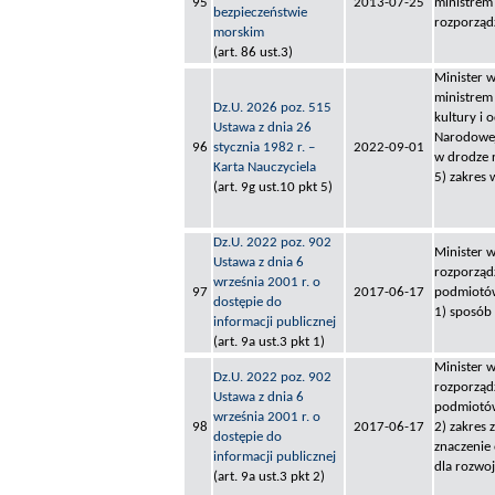
95
2013-07-25
ministrem
bezpieczeństwie
rozporząd
morskim
(art. 86 ust.3)
Minister 
ministrem
Dz.U. 2026 poz. 515
kultury i
Ustawa z dnia 26
Narodowej 
96
stycznia 1982 r. –
2022-09-01
w drodze 
Karta Nauczyciela
5) zakres 
(art. 9g ust.10 pkt 5)
Dz.U. 2022 poz. 902
Minister w
Ustawa z dnia 6
rozporząd
września 2001 r. o
97
2017-06-17
podmiotów
dostępie do
1) sposób
informacji publicznej
(art. 9a ust.3 pkt 1)
Minister w
Dz.U. 2022 poz. 902
rozporząd
Ustawa z dnia 6
podmiotów
września 2001 r. o
98
2017-06-17
2) zakres 
dostępie do
znaczenie
informacji publicznej
dla rozwo
(art. 9a ust.3 pkt 2)