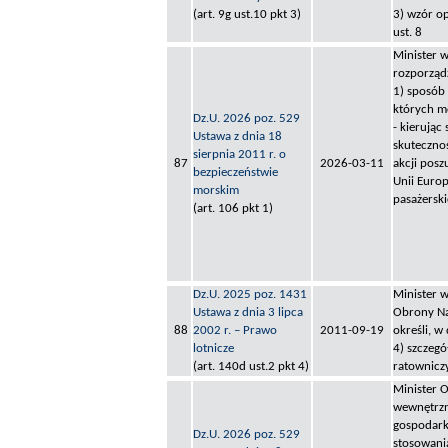
(art. 9g ust.10 pkt 3)
3) wzór op
ust. 8
Minister w
rozporząd
1) sposób
których mo
Dz.U. 2026 poz. 529
- kierując
Ustawa z dnia 18
skuteczno
sierpnia 2011 r. o
87
2026-03-11
akcji pos
bezpieczeństwie
Unii Europ
morskim
pasażerski
(art. 106 pkt 1)
Dz.U. 2025 poz. 1431
Minister 
Ustawa z dnia 3 lipca
Obrony Na
88
2002 r. – Prawo
2011-09-19
określi, w
lotnicze
4) szczeg
(art. 140d ust.2 pkt 4)
ratownicz
Minister 
wewnętrzn
gospodarki
Dz.U. 2026 poz. 529
stosowani