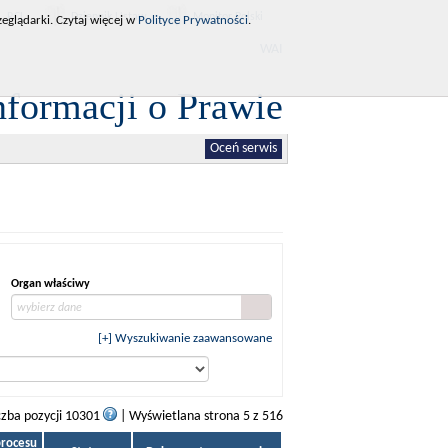
RCL
Dziennik Ustaw
Monitor Polski
eglądarki. Czytaj więcej w
Polityce Prywatności
.
WAI
nformacji o Prawie
Oceń serwis
Organ właściwy
wybierz dane
[+] Wyszukiwanie zaawansowane
czba pozycji 10301
| Wyświetlana strona 5 z 516
procesu