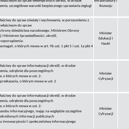
 właściwym do spraw wewnętrznych określi, w drodze
Infrastruktury i
zenia, szczegółowe warunki bezpiecznego uprawiania żeglugi
Rozwoju
właściwy do spraw oświaty i wychowania, w porozumieniu z
 właściwym do spraw
 ochrony dziedzictwa narodowego, Ministrem Obrony
Minister
i Ministrem Sprawiedliwości, określi,
Edukacji i
rozporządzenia:
Nauki
wymagań, o których mowa w art. 9b ust. 1 pkt 5 i ust. 1a pkt 4
łaściwy do spraw informatyzacji określi, w drodze
zenia, odrębnie dla poszczególnych
Minister
, o których mowa w ust. 2:
Cyfryzacji
 przekazania, o którym mowa w ust. 2
łaściwy do spraw informatyzacji określi, w drodze
zenia, odrębnie dla poszczególnych
, o których mowa w ust. 2:
Minister
zasobu informacyjnego, mając na względzie szczególne
Cyfryzacji
 określonych informacji publicznych
ju innowacyjności i społeczeństwa informacyjnego