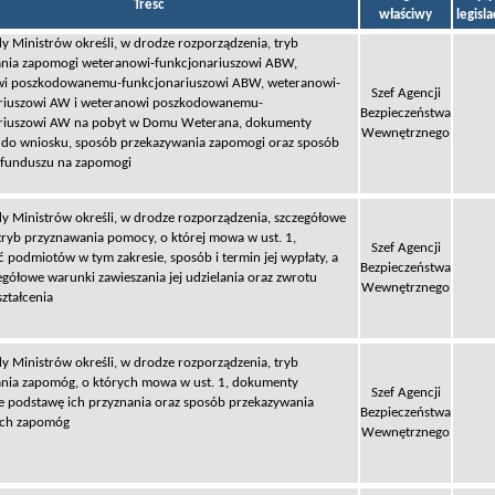
Treść
właściwy
legisl
y Ministrów określi, w drodze rozporządzenia, tryb
nia zapomogi weteranowi-funkcjonariuszowi ABW,
i poszkodowanemu-funkcjonariuszowi ABW, weteranowi-
Szef Agencji
riuszowi AW i weteranowi poszkodowanemu-
Bezpieczeństwa
riuszowi AW na pobyt w Domu Weterana, dokumenty
Wewnętrznego
 do wniosku, sposób przekazywania zapomogi oraz sposób
 funduszu na zapomogi
y Ministrów określi, w drodze rozporządzenia, szczegółowe
tryb przyznawania pomocy, o której mowa w ust. 1,
Szef Agencji
 podmiotów w tym zakresie, sposób i termin jej wypłaty, a
Bezpieczeństwa
egółowe warunki zawieszania jej udzielania oraz zwrotu
Wewnętrznego
ztałcenia
y Ministrów określi, w drodze rozporządzenia, tryb
nia zapomóg, o których mowa w ust. 1, dokumenty
Szef Agencji
e podstawę ich przyznania oraz sposób przekazywania
Bezpieczeństwa
ych zapomóg
Wewnętrznego