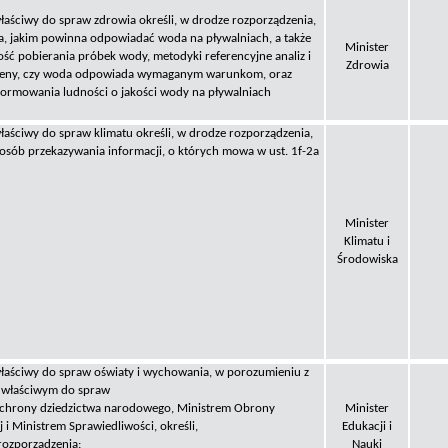
łaściwy do spraw zdrowia określi, w drodze rozporządzenia,
, jakim powinna odpowiadać woda na pływalniach, a także
Minister
ość pobierania próbek wody, metodyki referencyjne analiz i
Zdrowia
eny, czy woda odpowiada wymaganym warunkom, oraz
formowania ludności o jakości wody na pływalniach
łaściwy do spraw klimatu określi, w drodze rozporządzenia,
posób przekazywania informacji, o których mowa w ust. 1f-2a
Minister
Klimatu i
Środowiska
właściwy do spraw oświaty i wychowania, w porozumieniu z
 właściwym do spraw
 ochrony dziedzictwa narodowego, Ministrem Obrony
Minister
i Ministrem Sprawiedliwości, określi,
Edukacji i
rozporządzenia:
Nauki