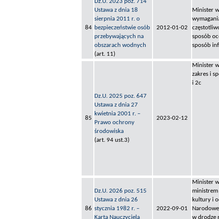
Dz.U. 2023 poz. 714
Ustawa z dnia 18
Minister w
sierpnia 2011 r. o
wymagania
84
bezpieczeństwie osób
2012-01-02
częstotliw
przebywających na
sposób oc
obszarach wodnych
sposób in
(art. 11)
Minister w
zakres i s
i 2c
Dz.U. 2025 poz. 647
Ustawa z dnia 27
kwietnia 2001 r. –
85
2023-02-12
Prawo ochrony
środowiska
(art. 94 ust.3)
Minister 
Dz.U. 2026 poz. 515
ministrem
Ustawa z dnia 26
kultury i
86
stycznia 1982 r. –
2022-09-01
Narodowej 
Karta Nauczyciela
w drodze 