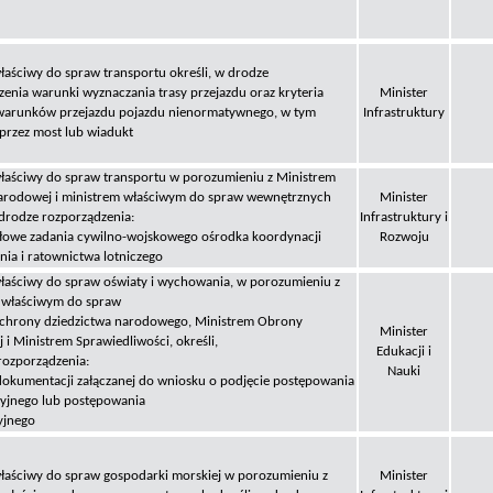
łaściwy do spraw transportu określi, w drodze
enia warunki wyznaczania trasy przejazdu oraz kryteria
Minister
 warunków przejazdu pojazdu nienormatywnego, w tym
Infrastruktury
przez most lub wiadukt
właściwy do spraw transportu w porozumieniu z Ministrem
rodowej i ministrem właściwym do spraw wewnętrznych
Minister
 drodze rozporządzenia:
Infrastruktury i
ółowe zadania cywilno-wojskowego ośrodka koordynacji
Rozwoju
ia i ratownictwa lotniczego
właściwy do spraw oświaty i wychowania, w porozumieniu z
 właściwym do spraw
 ochrony dziedzictwa narodowego, Ministrem Obrony
Minister
i Ministrem Sprawiedliwości, określi,
Edukacji i
rozporządzenia:
Nauki
 dokumentacji załączanej do wniosku o podjęcie postępowania
yjnego lub postępowania
yjnego
właściwy do spraw gospodarki morskiej w porozumieniu z
Minister