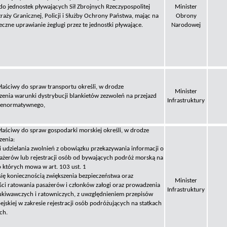
o jednostek pływających Sił Zbrojnych Rzeczypospolitej
Minister
Straży Granicznej, Policji i Służby Ochrony Państwa, mając na
Obrony
eczne uprawianie żeglugi przez te jednostki pływające.
Narodowej
łaściwy do spraw transportu określi, w drodze
Minister
zenia warunki dystrybucji blankietów zezwoleń na przejazd
Infrastruktury
ienormatywnego,
łaściwy do spraw gospodarki morskiej określi, w drodze
zenia:
 udzielania zwolnień z obowiązku przekazywania informacji o
sażerów lub rejestracji osób od bywających podróż morską na
o których mowa w art. 103 ust. 1
 się koniecznością zwiększenia bezpieczeństwa oraz
Minister
ści ratowania pasażerów i członków załogi oraz prowadzenia
Infrastruktury
zukiwawczych i ratowniczych, z uwzględnieniem przepisów
ejskiej w zakresie rejestracji osób podróżujących na statkach
ch.