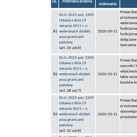
Lp.
Podstawa prawna
wykonania
Prezes Rad
Dz.U. 2022 poz. 2205
przyznawa
Ustawa z dnia 19
weteranow
sierpnia 2011 r. o
funkcjona
81
weteranach działań
2020-10-11
funkcjona
poza granicami
dołączane
państwa
tworzenia
(art. 24 ust.6)
Dz.U. 2022 poz. 2205
Prezes Rad
Ustawa z dnia 19
warunki i 
sierpnia 2011 r. o
właściwość
82
weteranach działań
2020-10-11
także szcz
poza granicami
kosztów ks
państwa
(art. 28 ust.7)
Dz.U. 2022 poz. 2205
Prezes Rad
Ustawa z dnia 19
przyznawa
sierpnia 2011 r. o
stanowiąc
83
weteranach działań
2020-10-11
przyznan
poza granicami
państwa
(art. 32 ust.6)