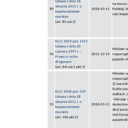
Ustawa z dnia 18
na morzu d
sierpnia 2011 r. o
89
2026-03-11
Polskiej, 
bezpieczeństwie
celu bezpi
morskim
(art. 83 ust.2)
Dz.U. 2024 poz. 1251
Ustawa z dnia 20
Minister w
czerwca 1997 r. –
90
2012-10-19
rozporząd
Prawo o ruchu
pojazdu n
drogowym
(art. 64i ust.1 pkt 1)
Minister w
rozporząd
2) warunki
liczbie pa
Dz.U. 2026 poz. 529
statkach, 
Ustawa z dnia 18
- kierując
sierpnia 2011 r. o
91
2026-03-11
skuteczno
bezpieczeństwie
akcji pos
morskim
Unii Europ
(art. 106 pkt 2)
pasażerski