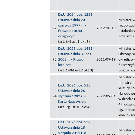
Dz.U. 2024 poz. 1251
Ustawa z dnia 20
Minister w
czerwca 1997 r. –
rozporządz
92
2012-10-19
Prawo o ruchu
ustalania
drogowym
przejazdu 
(art. 64i ust.1 pkt 3)
Dz.U. 2025 poz. 1431
Minister 
Ustawa z dnia 3 lipca
Obrony Na
93
2002 r. – Prawo
2011-09-19
określi, w
lotnicze
3) szczeg
(art. 140d ust.2 pkt 3)
poszukiwan
Minister 
ministrem
Dz.U. 2026 poz. 515
kultury i
Ustawa z dnia 26
Narodowej 
94
stycznia 1982 r. –
2022-09-01
w drodze 
Karta Nauczyciela
4) rodzaj
(art. 9g ust.10 pkt 4)
egzaminac
kwalifikac
Dz.U. 2026 poz. 529
Ustawa z dnia 18
Minister 
sierpnia 2011 r. o