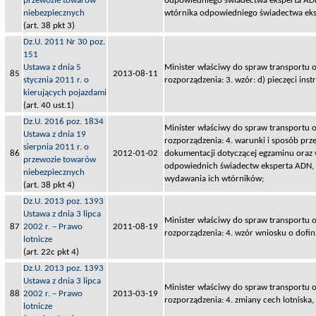
przewozie towarów
odpowiedniego świadectwa eksperta AD
niebezpiecznych
wtórnika odpowiedniego świadectwa ek
(art. 38 pkt 3)
Dz.U. 2011 Nr 30 poz.
151
Ustawa z dnia 5
Minister właściwy do spraw transportu o
85
2013-08-11
stycznia 2011 r. o
rozporządzenia: 3. wzór: d) pieczęci ins
kierujących pojazdami
(art. 40 ust.1)
Dz.U. 2016 poz. 1834
Minister właściwy do spraw transportu o
Ustawa z dnia 19
rozporządzenia: 4. warunki i sposób pr
sierpnia 2011 r. o
86
2012-01-02
dokumentacji dotyczącej egzaminu oraz
przewozie towarów
odpowiednich świadectw eksperta ADN, i
niebezpiecznych
wydawania ich wtórników;
(art. 38 pkt 4)
Dz.U. 2013 poz. 1393
Ustawa z dnia 3 lipca
Minister właściwy do spraw transportu o
87
2002 r. – Prawo
2011-08-19
rozporządzenia: 4. wzór wniosku o dofi
lotnicze
(art. 22c pkt 4)
Dz.U. 2013 poz. 1393
Ustawa z dnia 3 lipca
Minister właściwy do spraw transportu o
88
2002 r. – Prawo
2013-03-19
rozporządzenia: 4. zmiany cech lotniska,
lotnicze