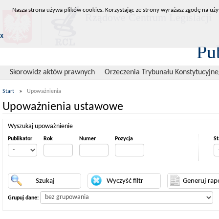
Nasza strona używa plików cookies. Korzystając ze strony wyrażasz zgodę na uży
Rządowe Centrum Legislacji
X
Pu
Skorowidz aktów prawnych
Orzeczenia Trybunału Konstytucyjn
Start
»
Upoważnienia
Upoważnienia ustawowe
Wyszukaj upoważnienie
Publikator
Rok
Numer
Pozycja
St
Grupuj dane: