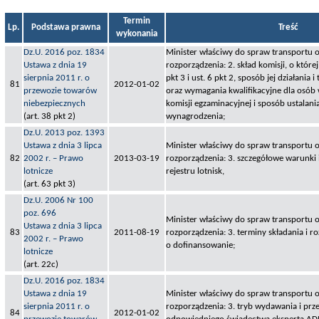
Termin
Lp.
Podstawa prawna
Treść
wykonania
Dz.U. 2016 poz. 1834
Minister właściwy do spraw transportu o
Ustawa z dnia 19
rozporządzenia: 2. skład komisji, o które
sierpnia 2011 r. o
pkt 3 i ust. 6 pkt 2, sposób jej działania 
81
2012-01-02
przewozie towarów
oraz wymagania kwalifikacyjne dla osób
niebezpiecznych
komisji egzaminacyjnej i sposób ustalani
(art. 38 pkt 2)
wynagrodzenia;
Dz.U. 2013 poz. 1393
Ustawa z dnia 3 lipca
Minister właściwy do spraw transportu o
82
2002 r. – Prawo
2013-03-19
rozporządzenia: 3. szczegółowe warunki 
lotnicze
rejestru lotnisk,
(art. 63 pkt 3)
Dz.U. 2006 Nr 100
poz. 696
Minister właściwy do spraw transportu o
Ustawa z dnia 3 lipca
83
2011-08-19
rozporządzenia: 3. terminy składania i 
2002 r. – Prawo
o dofinansowanie;
lotnicze
(art. 22c)
Dz.U. 2016 poz. 1834
Ustawa z dnia 19
Minister właściwy do spraw transportu o
sierpnia 2011 r. o
rozporządzenia: 3. tryb wydawania i prz
84
2012-01-02