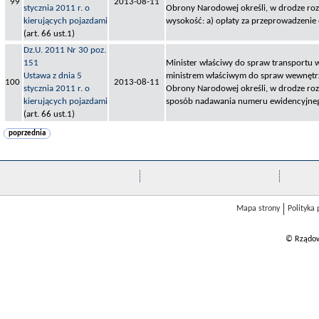
99
2013-08-11
stycznia 2011 r. o
Obrony Narodowej określi, w drodze roz
kierujących pojazdami
wysokość: a) opłaty za przeprowadzeni
(art. 66 ust.1)
Dz.U. 2011 Nr 30 poz.
151
Minister właściwy do spraw transportu 
Ustawa z dnia 5
ministrem właściwym do spraw wewnętr
100
2013-08-11
stycznia 2011 r. o
Obrony Narodowej określi, w drodze rozp
kierujących pojazdami
sposób nadawania numeru ewidencyjneg
(art. 66 ust.1)
poprzednia
Mapa strony
Polityka
© Rządow