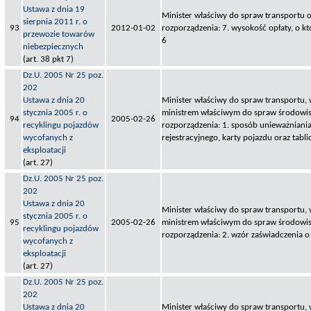
Ustawa z dnia 19
Minister właściwy do spraw transportu o
sierpnia 2011 r. o
93
2012-01-02
rozporządzenia: 7. wysokość opłaty, o kt
przewozie towarów
6
niebezpiecznych
(art. 38 pkt 7)
Dz.U. 2005 Nr 25 poz.
202
Ustawa z dnia 20
Minister właściwy do spraw transportu,
stycznia 2005 r. o
ministrem właściwym do spraw środowisk
94
2005-02-26
recyklingu pojazdów
rozporządzenia: 1. sposób unieważnian
wycofanych z
rejestracyjnego, karty pojazdu oraz tabli
eksploatacji
(art. 27)
Dz.U. 2005 Nr 25 poz.
202
Ustawa z dnia 20
Minister właściwy do spraw transportu,
stycznia 2005 r. o
95
2005-02-26
ministrem właściwym do spraw środowisk
recyklingu pojazdów
rozporządzenia: 2. wzór zaświadczenia 
wycofanych z
eksploatacji
(art. 27)
Dz.U. 2005 Nr 25 poz.
202
Ustawa z dnia 20
Minister właściwy do spraw transportu,