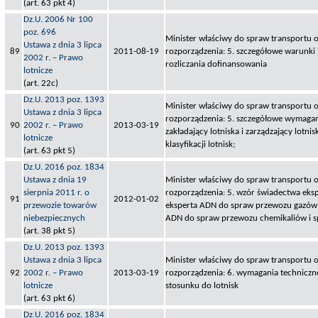
(art. 63 pkt 4)
Dz.U. 2006 Nr 100
poz. 696
Minister właściwy do spraw transportu o
Ustawa z dnia 3 lipca
89
2011-08-19
rozporządzenia: 5. szczegółowe warunki 
2002 r. – Prawo
rozliczania dofinansowania
lotnicze
(art. 22c)
Dz.U. 2013 poz. 1393
Minister właściwy do spraw transportu o
Ustawa z dnia 3 lipca
rozporządzenia: 5. szczegółowe wymagani
90
2002 r. – Prawo
2013-03-19
zakładający lotniska i zarządzający lotni
lotnicze
klasyfikacji lotnisk;
(art. 63 pkt 5)
Dz.U. 2016 poz. 1834
Ustawa z dnia 19
Minister właściwy do spraw transportu o
sierpnia 2011 r. o
rozporządzenia: 5. wzór świadectwa eks
91
2012-01-02
przewozie towarów
eksperta ADN do spraw przewozu gazów 
niebezpiecznych
ADN do spraw przewozu chemikaliów i s
(art. 38 pkt 5)
Dz.U. 2013 poz. 1393
Ustawa z dnia 3 lipca
Minister właściwy do spraw transportu o
92
2002 r. – Prawo
2013-03-19
rozporządzenia: 6. wymagania techniczne
lotnicze
stosunku do lotnisk
(art. 63 pkt 6)
Dz.U. 2016 poz. 1834