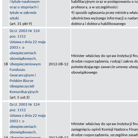
i tytule naukowym
habilitacyjnym oraz w postępowaniu o na
oraz o stopniach i
profesora, a w szczególności:
tytule w zakresie
9) sposób ogłaszania przez ministra wła
sztuki
szkolnictwa wyższego informacji o nada
(art. 31 pkt 9)
doktora i doktora habilitowanego
Dz.U. 2003 Nr 124
poz. 1152
Ustawa z dnia 22 maja
2003 r. o
ubezpieczeniach
Minister właściwy do spraw instytucji fi
obowiązkowych,
drodze rozporządzenia, rodzaj i zakres 
18
Ubezpieczeniowym
2012-08-12
potwierdzającego zawarcie umowy ubezp
Funduszu
obowiązkowego
Gwarancyjnym i
Polskim Biurze
Ubezpieczycieli
Komunikacyjnych
(art. 5 ust.3)
Dz.U. 2003 Nr 124
poz. 1152
Ustawa z dnia 22 maja
2003 r. o
Minister właściwy do spraw instytucji fi
ubezpieczeniach
zasięgnięciu opinii Komisji Nadzoru Fina
obowiązkowych,
drodze rozporządzenia, szczególne zasa
19
Ubezpieczeniowym
2012-08-12