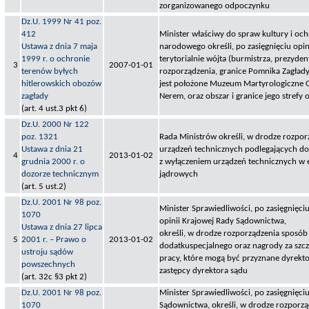
zorganizowanego odpoczynku
Dz.U. 1999 Nr 41 poz.
412
Minister właściwy do spraw kultury i oc
Ustawa z dnia 7 maja
narodowego określi, po zasięgnięciu opin
1999 r. o ochronie
terytorialnie wójta (burmistrza, prezyden
3
2007-01-01
terenów byłych
rozporządzenia, granice Pomnika Zagłady
hitlerowskich obozów
jest położone Muzeum Martyrologiczne 
zagłady
Nerem, oraz obszar i granice jego strefy
(art. 4 ust.3 pkt 6)
Dz.U. 2000 Nr 122
poz. 1321
Rada Ministrów określi, w drodze rozpor
Ustawa z dnia 21
urządzeń technicznych podlegających d
4
2013-01-02
grudnia 2000 r. o
z wyłączeniem urządzeń technicznych w 
dozorze technicznym
jądrowych
(art. 5 ust.2)
Dz.U. 2001 Nr 98 poz.
Minister Sprawiedliwości, po zasięgnięci
1070
opinii Krajowej Rady Sądownictwa,
Ustawa z dnia 27 lipca
określi, w drodze rozporządzenia sposób
5
2001 r. – Prawo o
2013-01-02
dodatkuspecjalnego oraz nagrody za szcz
ustroju sądów
pracy, które mogą być przyznane dyrekt
powszechnych
zastępcy dyrektora sądu
(art. 32c §3 pkt 2)
Dz.U. 2001 Nr 98 poz.
Minister Sprawiedliwości, po zasięgnięci
1070
Sądownictwa, określi, w drodze rozporzą