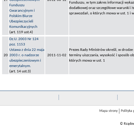
Funduszu, w tym zakres informacji wyka
Funduszu
dodatkowej oraz szczegółowe warunki i t
Gwarancyjnym i
sprawozdań, o których mowa w ust. 1 i w 
Polskim Biurze
Ubezpieczycieli
Komunikacyjnych
(art. 119 ust.4)
Dz.U. 2003 Nr 124
poz. 1153
Ustawa z dnia 22 maja
Prezes Rady Ministrów określi, w drodze
20
2003 r. o nadzorze
2011-11-02
terminy uiszczania, wysokość i sposób ob
ubezpieczeniowym i
których mowa w ust. 1
emerytalnym.
(art. 14 ust.3)
Mapa strony
Polityka
© Rządow