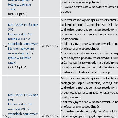
profesora, a w szczególności:
tytule w zakresie
5) wykaz certyfikatów potwierdzających 
sztuki
obcego
(art. 31 pkt 5)
Minister właściwy do spraw szkolnictwa 
Dz.U. 2003 Nr 65 poz.
zasięgnięciu opinii Centralnej Komisji, okr
595
w drodze rozporządzenia, szczegółowy tr
Ustawa z dnia 14
przeprowadzania czynności w przewodac
marca 2003 r. o
postępowaniu
stopniach naukowych
habilitacyjnym oraz w postępowaniu o na
14
2015-10-02
i tytule naukowym
profesora, a w szczególności:
oraz o stopniach i
6) sposób przedstawiania i oceniania ro
tytule w zakresie
tym będących pracami zbiorowymi, z uw
sztuki
zróżnicowania ze względu na dziedziny nau
(art. 31 pkt 6)
podejmowania uchwał o nadaniu stopnia
doktora lub doktora habilitowanego
Minister właściwy do spraw szkolnictwa 
zasięgnięciu opinii Centralnej Komisji, okr
w drodze rozporządzenia, szczegółowy tr
przeprowadzania czynności w przewodac
Dz.U. 2003 Nr 65 poz.
postępowaniu
595
habilitacyjnym oraz w postępowaniu o na
Ustawa z dnia 14
profesora, a w szczególności:
marca 2003 r. o
7) niezbędne elementy dyplomów doktors
stopniach naukowych
15
2015-10-02
habilitacyjnego, uwzględniając zasadę, ż