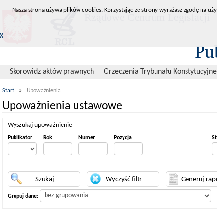
Nasza strona używa plików cookies. Korzystając ze strony wyrażasz zgodę na uży
Rządowe Centrum Legislacji
X
Pu
Skorowidz aktów prawnych
Orzeczenia Trybunału Konstytucyjn
Start
»
Upoważnienia
Upoważnienia ustawowe
Wyszukaj upoważnienie
Publikator
Rok
Numer
Pozycja
St
Grupuj dane: