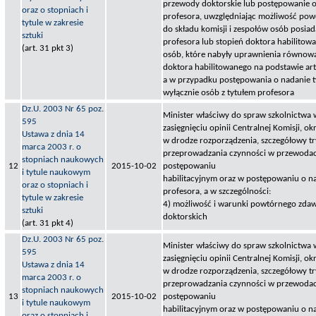
przewody doktorskie lub postępowanie o
oraz o stopniach i
profesora, uwzględniając możliwość po
tytule w zakresie
do składu komisji i zespołów osób posiad
sztuki
profesora lub stopień doktora habilitow
(art. 31 pkt 3)
osób, które nabyły uprawnienia równow
doktora habilitowanego na podstawie art
a w przypadku postępowania o nadanie 
wyłącznie osób z tytułem profesora
Dz.U. 2003 Nr 65 poz.
Minister właściwy do spraw szkolnictwa 
595
zasięgnięciu opinii Centralnej Komisji, okr
Ustawa z dnia 14
w drodze rozporządzenia, szczegółowy tr
marca 2003 r. o
przeprowadzania czynności w przewodac
stopniach naukowych
12
2015-10-02
postępowaniu
i tytule naukowym
habilitacyjnym oraz w postępowaniu o na
oraz o stopniach i
profesora, a w szczególności:
tytule w zakresie
4) możliwość i warunki powtórnego zda
sztuki
doktorskich
(art. 31 pkt 4)
Dz.U. 2003 Nr 65 poz.
Minister właściwy do spraw szkolnictwa 
595
zasięgnięciu opinii Centralnej Komisji, okr
Ustawa z dnia 14
w drodze rozporządzenia, szczegółowy tr
marca 2003 r. o
przeprowadzania czynności w przewodac
stopniach naukowych
13
2015-10-02
postępowaniu
i tytule naukowym
habilitacyjnym oraz w postępowaniu o na
oraz o stopniach i