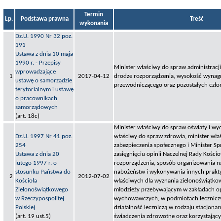
Termin
Lp.
Podstawa prawna
Treść
wykonania
Dz.U. 1990 Nr 32 poz.
191
Ustawa z dnia 10 maja
1990 r. - Przepisy
Minister właściwy do spraw administracji 
wprowadzające
1
2017-04-12
drodze rozporządzenia, wysokość wynag
ustawę o samorządzie
przewodniczącego oraz pozostałych czło
terytorialnym i ustawę
o pracownikach
samorządowych
(art. 18c)
Minister właściwy do spraw oświaty i wy
Dz.U. 1997 Nr 41 poz.
właściwy do spraw zdrowia, minister wł
254
zabezpieczenia społecznego i Minister Sp
Ustawa z dnia 20
zasięgnięciu opinii Naczelnej Rady Kościo
lutego 1997 r. o
rozporządzenia, sposób organizowania n
stosunku Państwa do
nabożeństw i wykonywania innych prakty
2
2012-07-02
Kościoła
właściwych dla wyznania zielonoświątko
Zielonoświątkowego
młodzieży przebywającym w zakładach o
w Rzeczypospolitej
wychowawczych, w podmiotach lecznicz
Polskiej
działalność leczniczą w rodzaju stacjona
(art. 19 ust.5)
świadczenia zdrowotne oraz korzystając