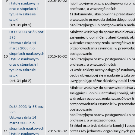
9
2015-10-02
i tytule naukowym
habilitacyjnym oraz w postępowaniu o na
oraz o stopniach i
profesora, a w szczególności:
tytule w zakresie
1) dokumenty, jakie powinna przedstawić
sztuki
o wszczęcie przewodu doktorskiego, po
(art. 31 pkt 1)
habilitacyjnego lub postępowania o nada
Dz.U. 2003 Nr 65 poz.
Minister właściwy do spraw szkolnictwa 
595
zasięgnięciu opinii Centralnej Komisji, okr
Ustawa z dnia 14
w drodze rozporządzenia, szczegółowy tr
marca 2003 r. o
przeprowadzania czynności w przewodac
stopniach naukowych
postępowaniu
10
2015-10-02
i tytule naukowym
habilitacyjnym oraz w postępowaniu o na
oraz o stopniach i
profesora, a w szczególności:
tytule w zakresie
2) wzór ankiety oceny osiągnięć naukowy
sztuki
osoby ubiegającej się o nadanie tytułu pr
(art. 31 pkt 2)
uwzględniając różne dziedziny nauki i szt
Minister właściwy do spraw szkolnictwa 
zasięgnięciu opinii Centralnej Komisji, okr
w drodze rozporządzenia, szczegółowy tr
przeprowadzania czynności w przewodac
Dz.U. 2003 Nr 65 poz.
postępowaniu
595
habilitacyjnym oraz w postępowaniu o na
Ustawa z dnia 14
profesora, a w szczególności:
marca 2003 r. o
3) skład oraz tryb działania komisji i z
stopniach naukowych
11
2015-10-02
przez rady jednostek organizacyjnych p
i tytule naukowym