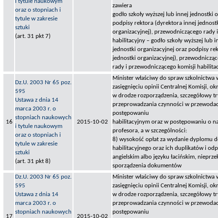
i tytule naukowym
zawiera
oraz o stopniach i
godło szkoły wyższej lub innej jednostki 
tytule w zakresie
podpisy rektora (dyrektora innej jednost
sztuki
organizacyjnej), przewodniczącego rady 
(art. 31 pkt 7)
habilitacyjny – godło szkoły wyższej lub i
jednostki organizacyjnej oraz podpisy rek
jednostki organizacyjnej), przewodniczą
rady i przewodniczącego komisji habilita
Minister właściwy do spraw szkolnictwa 
Dz.U. 2003 Nr 65 poz.
zasięgnięciu opinii Centralnej Komisji, okr
595
w drodze rozporządzenia, szczegółowy tr
Ustawa z dnia 14
przeprowadzania czynności w przewodac
marca 2003 r. o
postępowaniu
stopniach naukowych
16
2015-10-02
habilitacyjnym oraz w postępowaniu o na
i tytule naukowym
profesora, a w szczególności:
oraz o stopniach i
8) wysokość opłat za wydanie dyplomu d
tytule w zakresie
habilitacyjnego oraz ich duplikatów i od
sztuki
angielskim albo języku łacińskim, nieprz
(art. 31 pkt 8)
sporządzenia dokumentów
Dz.U. 2003 Nr 65 poz.
Minister właściwy do spraw szkolnictwa 
595
zasięgnięciu opinii Centralnej Komisji, okr
Ustawa z dnia 14
w drodze rozporządzenia, szczegółowy tr
marca 2003 r. o
przeprowadzania czynności w przewodac
stopniach naukowych
postępowaniu
17
2015-10-02