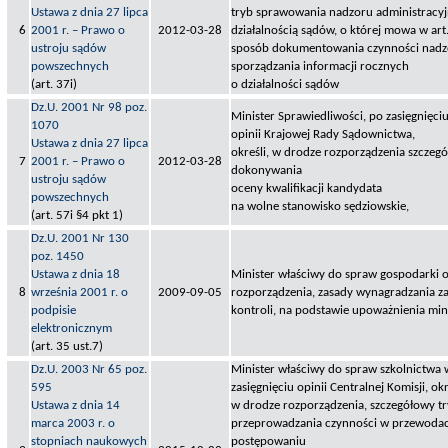
Ustawa z dnia 27 lipca
tryb sprawowania nadzoru administracy
6
2001 r. – Prawo o
2012-03-28
działalnością sądów, o której mowa w art.
ustroju sądów
sposób dokumentowania czynności nadz
powszechnych
sporządzania informacji rocznych
(art. 37i)
o działalności sądów
Dz.U. 2001 Nr 98 poz.
Minister Sprawiedliwości, po zasięgnięci
1070
opinii Krajowej Rady Sądownictwa,
Ustawa z dnia 27 lipca
określi, w drodze rozporządzenia szczegó
7
2001 r. – Prawo o
2012-03-28
dokonywania
ustroju sądów
oceny kwalifikacji kandydata
powszechnych
na wolne stanowisko sędziowskie,
(art. 57i §4 pkt 1)
Dz.U. 2001 Nr 130
poz. 1450
Ustawa z dnia 18
Minister właściwy do spraw gospodarki o
8
września 2001 r. o
2009-09-05
rozporządzenia, zasady wynagradzania z
podpisie
kontroli, na podstawie upoważnienia mini
elektronicznym
(art. 35 ust.7)
Dz.U. 2003 Nr 65 poz.
Minister właściwy do spraw szkolnictwa 
595
zasięgnięciu opinii Centralnej Komisji, okr
Ustawa z dnia 14
w drodze rozporządzenia, szczegółowy tr
marca 2003 r. o
przeprowadzania czynności w przewodac
stopniach naukowych
postępowaniu