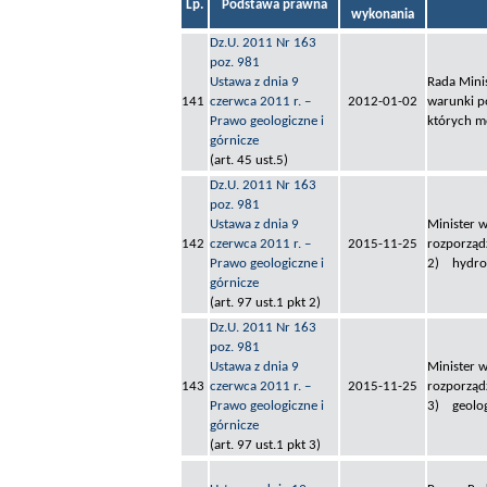
Lp.
Podstawa prawna
wykonania
Dz.U. 2011 Nr 163
poz. 981
Ustawa z dnia 9
Rada Mini
141
czerwca 2011 r. –
2012-01-02
warunki p
Prawo geologiczne i
których m
górnicze
(art. 45 ust.5)
Dz.U. 2011 Nr 163
poz. 981
Ustawa z dnia 9
Minister w
142
czerwca 2011 r. –
2015-11-25
rozporząd
Prawo geologiczne i
2) hydrog
górnicze
(art. 97 ust.1 pkt 2)
Dz.U. 2011 Nr 163
poz. 981
Ustawa z dnia 9
Minister w
143
czerwca 2011 r. –
2015-11-25
rozporząd
Prawo geologiczne i
3) geolog
górnicze
(art. 97 ust.1 pkt 3)