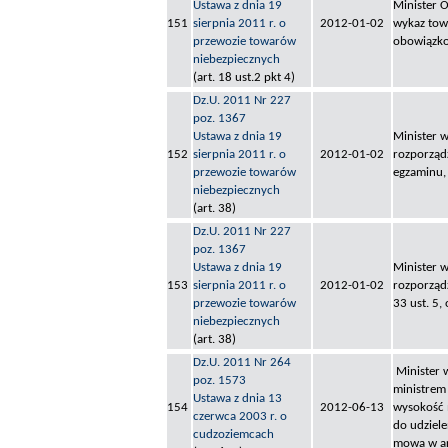
Ustawa z dnia 19
Minister 
151
sierpnia 2011 r. o
2012-01-02
wykaz tow
przewozie towarów
obowiązko
niebezpiecznych
(art. 18 ust.2 pkt 4)
Dz.U. 2011 Nr 227
poz. 1367
Ustawa z dnia 19
Minister w
152
sierpnia 2011 r. o
2012-01-02
rozporządz
przewozie towarów
egzaminu, 
niebezpiecznych
(art. 38)
Dz.U. 2011 Nr 227
poz. 1367
Ustawa z dnia 19
Minister w
153
sierpnia 2011 r. o
2012-01-02
rozporządz
przewozie towarów
33 ust. 5,
niebezpiecznych
(art. 38)
Dz.U. 2011 Nr 264
Minister 
poz. 1573
ministrem
Ustawa z dnia 13
154
2012-06-13
wysokość 
czerwca 2003 r. o
do udziele
cudzoziemcach
mowa w ar