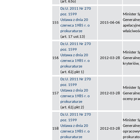
(art. 63o)
Dz.U. 2011 Nr 270
poz. 1599
Minister S
Ustawa z dnia 20
Generalneg
155
2015-06-06
czerwca 1985 r. o
apelacyjne
prokuraturze
właściwoś
(art. 17 ust.13)
Dz.U. 2011 Nr 270
poz. 1599
Minister S
Ustawa z dnia 20
156
2012-03-28
Generalneg
czerwca 1985 r. o
kryteriów,
prokuraturze
(art. 62j pkt 1)
Dz.U. 2011 Nr 270
poz. 1599
Minister S
Ustawa z dnia 20
157
2012-03-28
Generalneg
czerwca 1985 r. o
oceny pra
prokuraturze
(art. 62j pkt 2)
Dz.U. 2011 Nr 270
poz. 1599
Minister S
Ustawa z dnia 20
Generalneg
158
2012-03-28
czerwca 1985 r. o
opracowyw
prokuraturze
prokurato