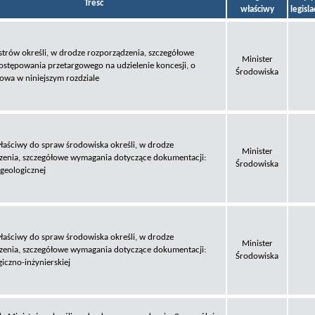
Treść
właściwy
legisl
strów określi, w drodze rozporządzenia, szczegółowe
Minister
ostępowania przetargowego na udzielenie koncesji, o
Środowiska
owa w niniejszym rozdziale
łaściwy do spraw środowiska określi, w drodze
Minister
zenia, szczegółowe wymagania dotyczące dokumentacji:
Środowiska
eologicznej
łaściwy do spraw środowiska określi, w drodze
Minister
zenia, szczegółowe wymagania dotyczące dokumentacji:
Środowiska
iczno-inżynierskiej