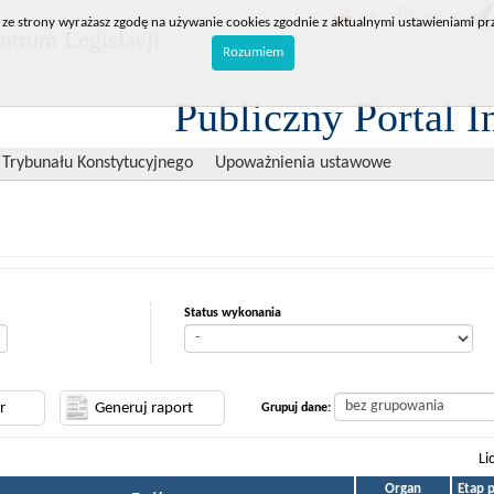
BIP
RPL
 ze strony wyrażasz zgodę na używanie cookies zgodnie z aktualnymi ustawieniami prz
trum Legislacji
Rozumiem
Publiczny Portal I
 Trybunału Konstytucyjnego
Upoważnienia ustawowe
Status wykonania
Grupuj dane:
Li
Organ
Etap 