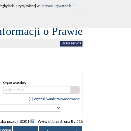
RCL
Dziennik Ustaw
Monitor Polski
eglądarki. Czytaj więcej w
Polityce Prywatności
.
WAI
nformacji o Prawie
Oceń serwis
Organ właściwy
wybierz dane
[+] Wyszukiwanie zaawansowane
czba pozycji 10301
| Wyświetlana strona 8 z 516
procesu