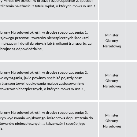
y Ministrów określi, w drodze rozporządzenia: 2. sposób i
zliczenia należności z tytułu wpłat, o których mowa w ust. 1
Obrony Narodowej określi, w drodze rozporządzenia: 1.
Minister
rajowego przewozu towarów niebezpiecznych środkami
Obrony
 należącymi do sił zbrojnych lub środkami transportu, za
Narodowej
 zbrojne są odpowiedzialne,
Obrony Narodowej określi, w drodze rozporządzenia: 2.
Minister
we wymagania, jakie powinny spęłniać pojazdy oraz
Obrony
a transportowe i opakowania mające zastosowanie w
Narodowej
 towarów niebezpiecznych, o których mowa w ust. 1,
Obrony Narodowej określi, w drodze rozporządzenia: 3.
Minister
 tryb wydawania wojskowego świadectwa dopuszczenia do
Obrony
towarów niebezpiecznych, a także wzór i sposób jego
Narodowej
ia