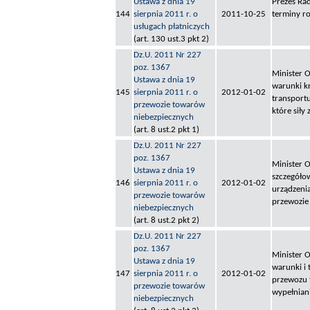
Ustawa z dnia 19
Prezes Rad
144
sierpnia 2011 r. o
2011-10-25
terminy ro
usługach płatniczych
(art. 130 ust.3 pkt 2)
Dz.U. 2011 Nr 227
poz. 1367
Minister 
Ustawa z dnia 19
warunki k
145
sierpnia 2011 r. o
2012-01-02
transportu
przewozie towarów
które siły
niebezpiecznych
(art. 8 ust.2 pkt 1)
Dz.U. 2011 Nr 227
poz. 1367
Minister 
Ustawa z dnia 19
szczegóło
146
sierpnia 2011 r. o
2012-01-02
urządzeni
przewozie towarów
przewozie
niebezpiecznych
(art. 8 ust.2 pkt 2)
Dz.U. 2011 Nr 227
poz. 1367
Minister 
Ustawa z dnia 19
warunki i
147
sierpnia 2011 r. o
2012-01-02
przewozu 
przewozie towarów
wypełnian
niebezpiecznych