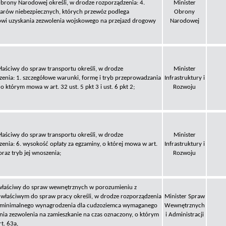
Obrony Narodowej określi, w drodze rozporządzenia: 4.
Minister
arów niebezpiecznych, których przewóz podlega
Obrony
wi uzyskania zezwolenia wojskowego na przejazd drogowy
Narodowej
łaściwy do spraw transportu określi, w drodze
Minister
enia: 1. szczegółowe warunki, formę i tryb przeprowadzania
Infrastruktury i
o którym mowa w art. 32 ust. 5 pkt 3 i ust. 6 pkt 2;
Rozwoju
łaściwy do spraw transportu określi, w drodze
Minister
enia: 6. wysokość opłaty za egzaminy, o której mowa w art.
Infrastruktury i
 oraz tryb jej wnoszenia;
Rozwoju
właściwy do spraw wewnętrznych w porozumieniu z
 właściwym do spraw pracy określi, w drodze rozporządzenia
Minister Spraw
minimalnego wynagrodzenia dla cudzoziemca wymaganego
Wewnętrznych
nia zezwolenia na zamieszkanie na czas oznaczony, o którym
i Administracji
t. 63a,